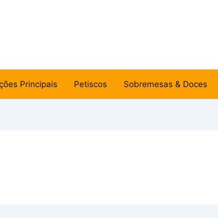
ções Principais
Petiscos
Sobremesas & Doces