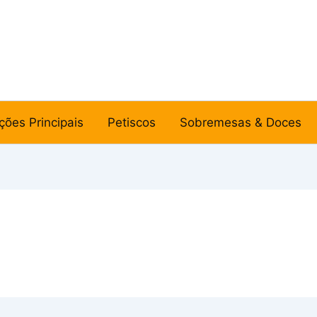
ções Principais
Petiscos
Sobremesas & Doces