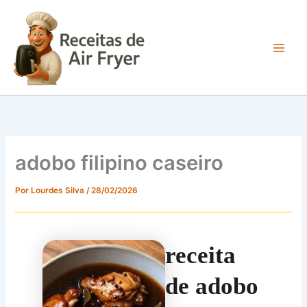
Ir
para
o
conteúdo
Main
Men
adobo filipino caseiro
Por
Lourdes Silva
/
28/02/2026
receita
de adobo