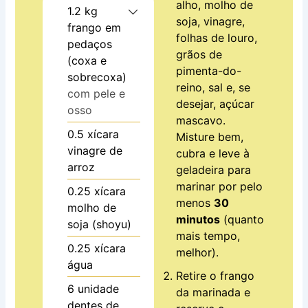
alho, molho de
1.2
kg
soja, vinagre,
frango em
folhas de louro,
pedaços
grãos de
(coxa e
pimenta-do-
sobrecoxa)
reino, sal e, se
com pele e
desejar, açúcar
osso
mascavo.
0.5
xícara
Misture bem,
vinagre de
cubra e leve à
arroz
geladeira para
marinar por pelo
0.25
xícara
menos
30
molho de
minutos
(quanto
soja (shoyu)
mais tempo,
0.25
xícara
melhor).
água
Retire o frango
6
unidade
da marinada e
dentes de