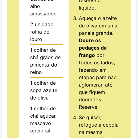
reserve o
alho
líquido.
amassados
Aqueça o azeite
2
unidade
de oliva em uma
folha de
panela grande.
louro
Doure os
pedaços de
1
colher de
frango
por
chá
grãos de
todos os lados,
pimenta-do-
fazendo em
reino
etapas para não
1
colher de
aglomerar, até
sopa
azeite
que fiquem
de oliva
dourados.
Reserve.
1
colher de
chá
açúcar
Se quiser,
mascavo
refogue a cebola
opcional
na mesma