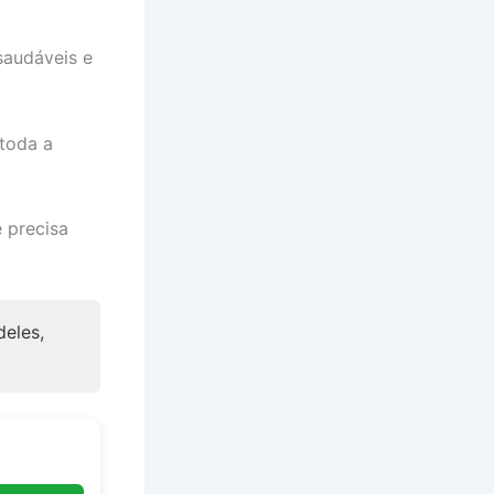
saudáveis e
 toda a
 precisa
deles,