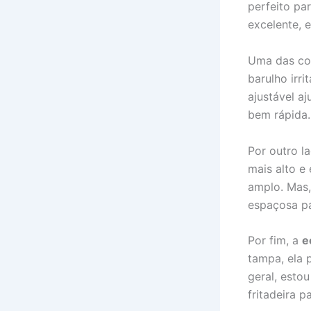
perfeito par
excelente, 
Uma das coi
barulho irr
ajustável a
bem rápida.
Por outro l
mais alto e
amplo. Mas,
espaçosa pa
Por fim, a
e
tampa, ela 
geral, esto
fritadeira 