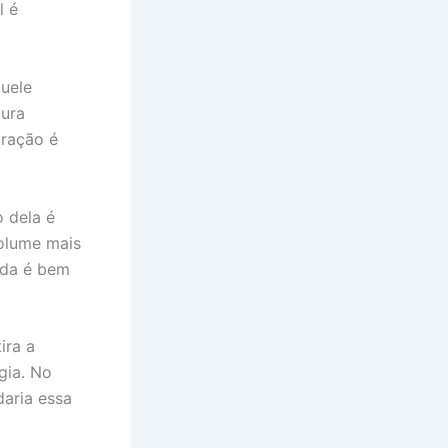
l é
uele
tura
aração é
o dela é
olume mais
nda é bem
ira a
gia. No
daria essa