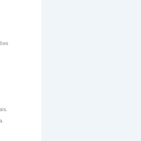
ções
is.
a.