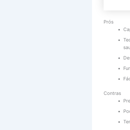
Prós
Cap
Te
sa
De
Fun
Fá
Contras
Pr
Po
Te