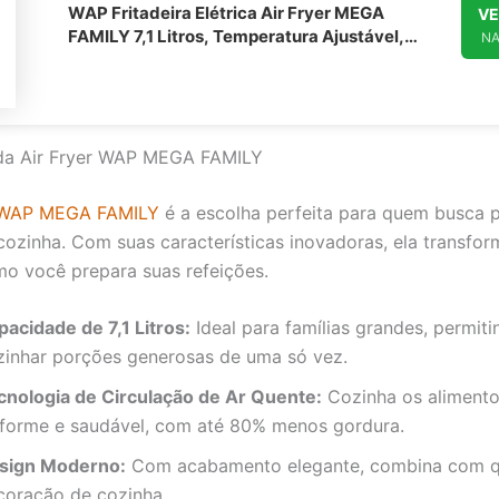
WAP Fritadeira Elétrica Air Fryer MEGA
VE
FAMILY 7,1 Litros, Temperatura Ajustável,
N
Revestimento Antiaderente, 1700W 127V
da Air Fryer WAP MEGA FAMILY
r WAP MEGA FAMILY
é a escolha perfeita para quem busca p
cozinha. Com suas características inovadoras, ela transfor
o você prepara suas refeições.
pacidade de 7,1 Litros:
Ideal para famílias grandes, permiti
zinhar porções generosas de uma só vez.
cnologia de Circulação de Ar Quente:
Cozinha os alimento
iforme e saudável, com até 80% menos gordura.
sign Moderno:
Com acabamento elegante, combina com q
coração de cozinha.