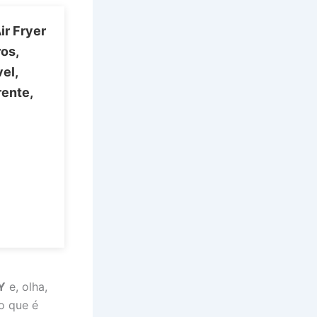
ir Fryer
os,
el,
ente,
Y
e, olha,
o que é