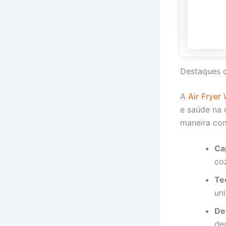
Destaques 
A
Air Frye
e saúde na 
maneira com
Ca
co
Te
un
De
de