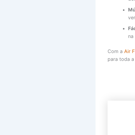
Mú
ver
Fá
na
Com a
Air 
para toda a