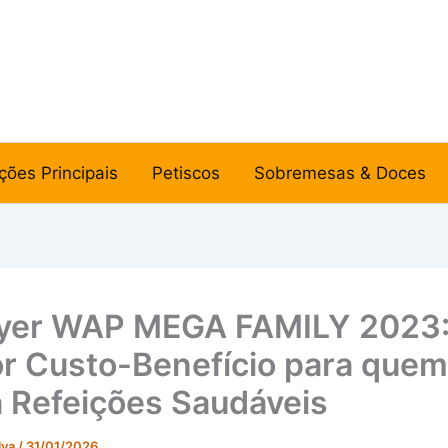
ções Principais
Petiscos
Sobremesas & Doces
ryer WAP MEGA FAMILY 2023
r Custo-Benefício para quem
 Refeições Saudáveis
lva
/
31/01/2026