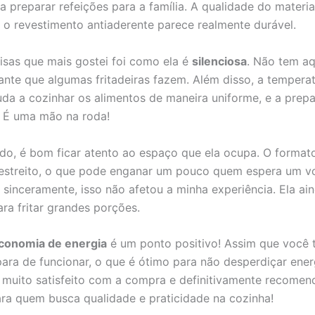
a preparar refeições para a família. A qualidade do materia
e o revestimento antiaderente parece realmente durável.
sas que mais gostei foi como ela é
silenciosa
. Não tem aq
itante que algumas fritadeiras fazem. Além disso, a tempera
juda a cozinhar os alimentos de maneira uniforme, e a prep
 É uma mão na roda!
ado, é bom ficar atento ao espaço que ela ocupa. O format
 estreito, o que pode enganar um pouco quem espera um v
 sinceramente, isso não afetou a minha experiência. Ela ai
ra fritar grandes porções.
conomia de energia
é um ponto positivo! Assim que você t
para de funcionar, o que é ótimo para não desperdiçar ener
u muito satisfeito com a compra e definitivamente recomen
para quem busca qualidade e praticidade na cozinha!