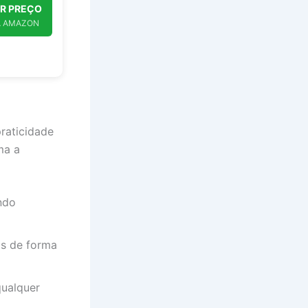
R PREÇO
A AMAZON
raticidade
ma a
ndo
s de forma
ualquer