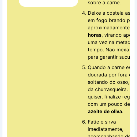
sobre a carne.
Deixe a costela assa
em fogo brando por
aproximadamente
3
horas
, virando apen
uma vez na metade 
tempo. Não mexa mu
para garantir suculên
Quando a carne estiv
dourada por fora e
soltando do osso, ret
da churrasqueira. Se
quiser, finalize rega
com um pouco de
azeite de oliva
.
Fatie e sirva
imediatamente,
acompanhando de
l