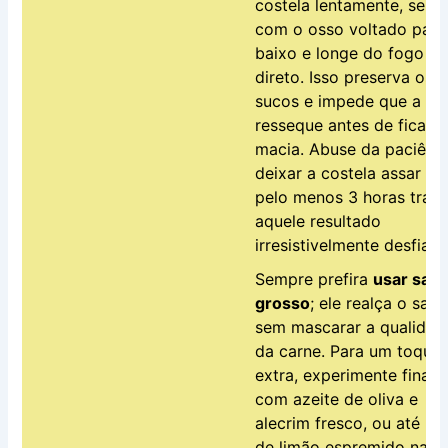
costela lentamente, sem
com o osso voltado para
baixo e longe do fogo
direto. Isso preserva os
sucos e impede que a ca
resseque antes de ficar
macia. Abuse da paciênci
deixar a costela assar po
pelo menos 3 horas trará
aquele resultado
irresistivelmente desfian
Sempre prefira
usar sal
grosso
; ele realça o sab
sem mascarar a qualidad
da carne. Para um toque
extra, experimente finaliz
com azeite de oliva e
alecrim fresco, ou até um
de limão espremido na ho