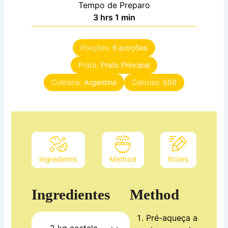
Tempo de Preparo
horas
minute
3
hrs
1
min
Porções:
6
porções
Prato:
Prato Principal
Culinária:
Argentina
Calorias:
550
Ingredients
Method
Notes
Ingredientes
Method
Pré-aqueça a