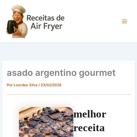
Ir
para
o
conteúdo
Main
Men
asado argentino gourmet
Por
Lourdes Silva
/
23/02/2026
melhor
receita