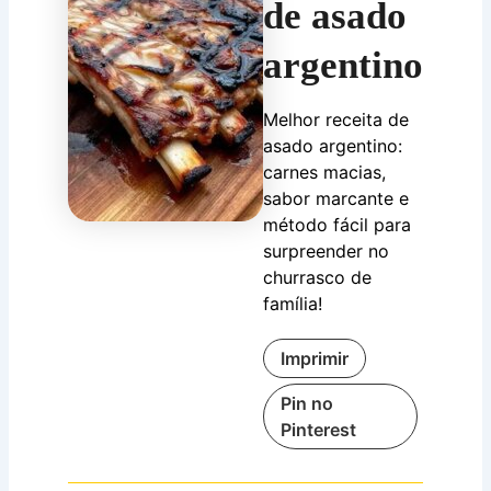
de asado
argentino
Melhor receita de
asado argentino:
carnes macias,
sabor marcante e
método fácil para
surpreender no
churrasco de
família!
Imprimir
Pin no
Pinterest