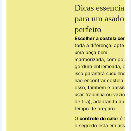
Dicas essenciais
para um asado
perfeito
Escolher a costela certa
toda a diferença: opte po
uma peça bem
marmorizada, com pouc
gordura entremeada, poi
isso garantirá suculência
não encontrar costela c
osso, também é possível
usar fraldinha ou vazio (b
de tira), adaptando apen
tempo de preparo.
O
controle do calor
é tud
o segredo está em assar