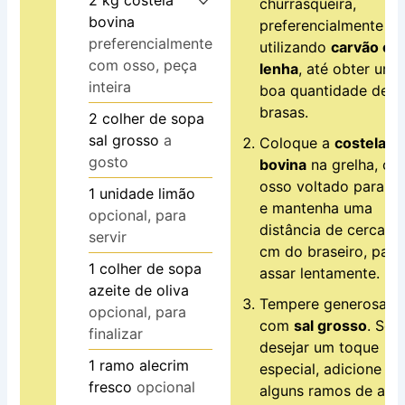
2
kg
costela
churrasqueira,
bovina
preferencialmente
preferencialmente
utilizando
carvão ou
com osso, peça
lenha
, até obter uma
inteira
boa quantidade de
brasas.
2
colher de sopa
sal grosso
a
Coloque a
costela
gosto
bovina
na grelha, co
osso voltado para b
1
unidade
limão
e mantenha uma
opcional, para
distância de cerca d
servir
cm do braseiro, para
1
colher de sopa
assar lentamente.
azeite de oliva
Tempere generosam
opcional, para
com
sal grosso
. Se
finalizar
desejar um toque
1
ramo
alecrim
especial, adicione
fresco
opcional
alguns ramos de ale