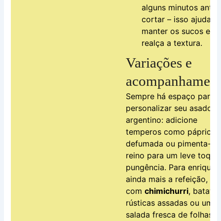
alguns minutos antes
cortar – isso ajuda a
manter os sucos e
realça a textura.
Variações e
acompanhament
Sempre há espaço para
personalizar seu asado
argentino: adicione
temperos como páprica
defumada ou pimenta-do
reino para um leve toque
pungência. Para enriquec
ainda mais a refeição, sir
com
chimichurri
, batata
rústicas assadas ou uma
salada fresca de folhas