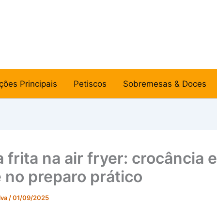
ções Principais
Petiscos
Sobremesas & Doces
 frita na air fryer: crocância e
 no preparo prático
lva
/
01/09/2025