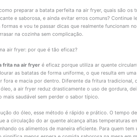
como preparar a batata perfeita na air fryer, quais são os 
ocante e saborosa, e ainda evitar erros comuns? Continue le
as formas e vou te passar dicas que realmente funcionam no 
rrasar na cozinha sem complicação.
 na air fryer: por que é tão eficaz?
 frita na air fryer
é eficaz porque utiliza ar quente circulan
dourar as batatas de forma uniforme, o que resulta em uma
 fora e macia por dentro. Diferente da fritura tradicional, 
óleo, a air fryer reduz drasticamente o uso de gordura, de
o mais saudável sem perder o sabor típico.
ução do óleo, esse método é rápido e prático. O tempo de
e a circulação do ar quente alcança altas temperaturas 
nhando os alimentos de maneira eficiente. Para quem tem 
so significa menos espera e comida saborosa na mesa em 