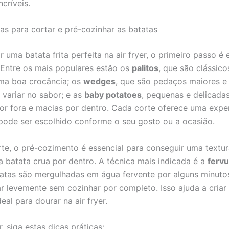
ncríveis.
cas para cortar e pré-cozinhar as batatas
r uma batata frita perfeita na air fryer, o primeiro passo é 
. Entre os mais populares estão os
palitos
, que são clássico
ma boa crocância; os
wedges
, que são pedaços maiores e 
 variar no sabor; e as
baby potatoes
, pequenas e delicada
or fora e macias por dentro. Cada corte oferece uma expe
 pode ser escolhido conforme o seu gosto ou a ocasião.
te, o pré-cozimento é essencial para conseguir uma textu
a batata crua por dentro. A técnica mais indicada é a
fervu
atas são mergulhadas em água fervente por alguns minuto
r levemente sem cozinhar por completo. Isso ajuda a cria
deal para dourar na air fryer.
ar, siga estas dicas práticas: