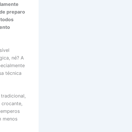
idamente
 de preparo
étodos
ento
sível
gica, né? A
pecialmente
sa técnica
radicional,
e crocante,
 temperos
om menos