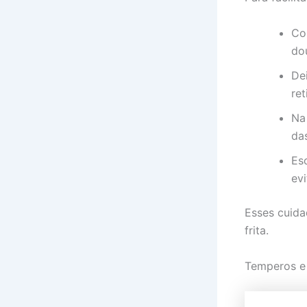
Co
do
De
re
Na
da
Es
ev
Esses cuida
frita.
Temperos e 