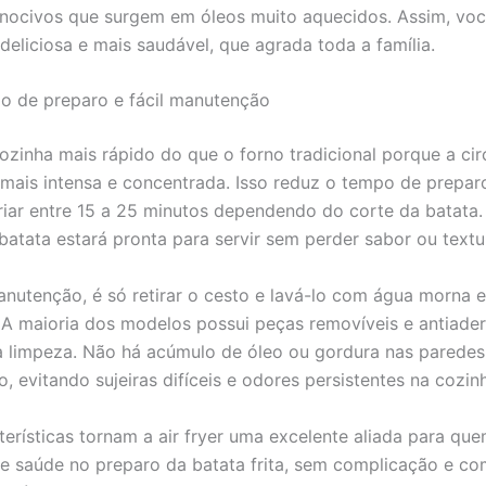
ocivos que surgem em óleos muito aquecidos. Assim, voc
deliciosa e mais saudável, que agrada toda a família.
o de preparo e fácil manutenção
 cozinha mais rápido do que o forno tradicional porque a ci
 mais intensa e concentrada. Isso reduz o tempo de prepar
iar entre 15 a 25 minutos dependendo do corte da batata
batata estará pronta para servir sem perder sabor ou textu
nutenção, é só retirar o cesto e lavá-lo com água morna e
 A maioria dos modelos possui peças removíveis e antiader
 a limpeza. Não há acúmulo de óleo ou gordura nas parede
, evitando sujeiras difíceis e odores persistentes na cozin
terísticas tornam a air fryer uma excelente aliada para qu
 e saúde no preparo da batata frita, sem complicação e c