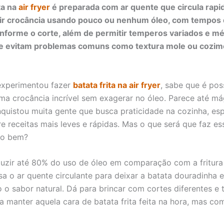
ta na
air fryer
é preparada com ar quente que circula rap
tir crocância usando pouco ou nenhum óleo, com tempos
nforme o corte, além de permitir temperos variados e m
ue evitam problemas comuns como textura mole ou cozim
experimentou fazer
batata frita na air fryer
, sabe que é pos
ma crocância incrível sem exagerar no óleo. Parece até má
onquistou muita gente que busca praticidade na cozinha, es
e receitas mais leves e rápidas. Mas o que será que faz es
ão bem?
uzir até 80% do uso de óleo em comparação com a fritura t
usa o ar quente circulante para deixar a batata douradinha 
 o sabor natural. Dá para brincar com cortes diferentes e
ra manter aquela cara de batata frita feita na hora, mas c