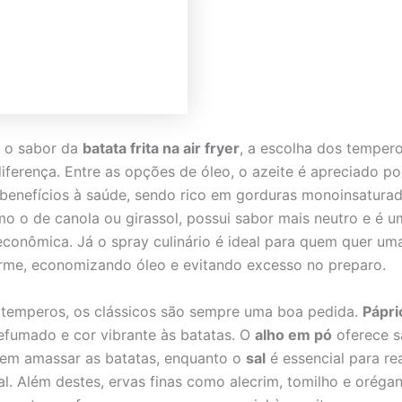
r o sabor da
batata frita na air fryer
, a escolha dos tempero
diferença. Entre as opções de óleo, o azeite é apreciado po
benefícios à saúde, sendo rico em gorduras monoinsaturad
mo o de canola ou girassol, possui sabor mais neutro e é 
 econômica. Já o spray culinário é ideal para quem quer um
orme, economizando óleo e evitando excesso no preparo.
temperos, os clássicos são sempre uma boa pedida.
Pápri
fumado e cor vibrante às batatas. O
alho em pó
oferece s
sem amassar as batatas, enquanto o
sal
é essencial para re
al. Além destes, ervas finas como alecrim, tomilho e orég