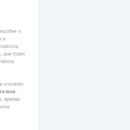
escolher o
s e
rústicos,
s, que ficam
riência
ra crocante
ra leve
,
s, apenas
r uma