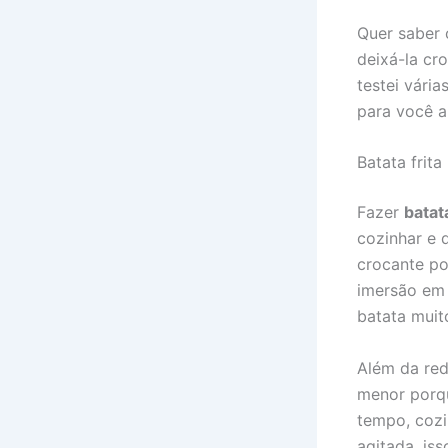
Quer saber 
deixá-la cr
testei vári
para você a
Batata frita
Fazer
batata
cozinhar e 
crocante por
imersão em 
batata muit
Além da red
menor porqu
tempo, cozi
agitada, is