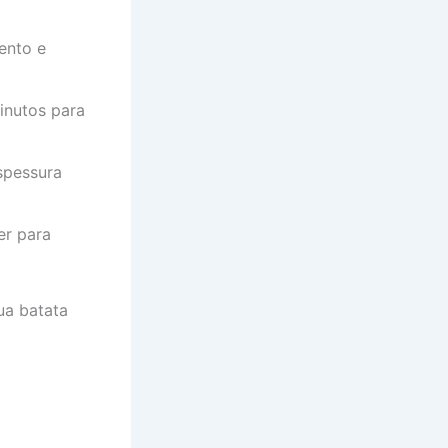
ento e
inutos para
spessura
er para
ua batata