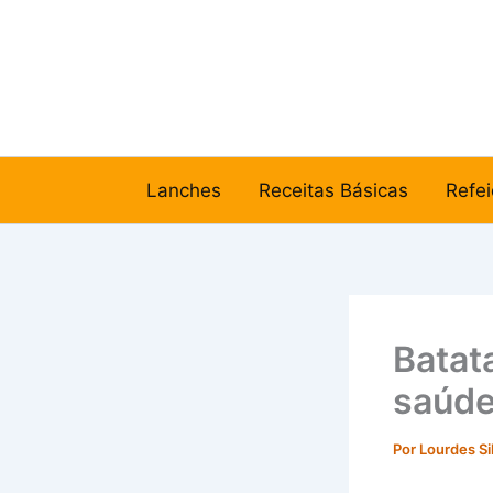
Ir
para
o
conteúdo
Lanches
Receitas Básicas
Refei
Batata
saúde
Por
Lourdes Si