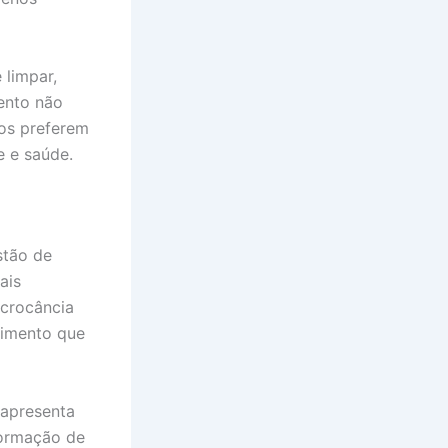
 limpar,
ento não
tos preferem
e e saúde.
estão de
ais
 crocância
zimento que
 apresenta
 formação de