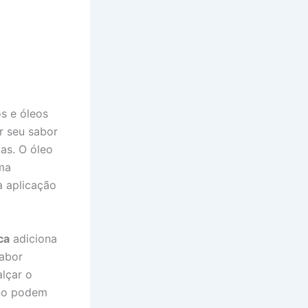
s e óleos
r seu sabor
as. O óleo
uma
a aplicação
ca
adiciona
abor
alçar o
ano podem