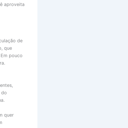
ê aproveita
rculação de
o, que
. Em pouco
ra.
entes,
s do
ha.
em quer
om