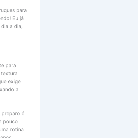
truques para
ndo! Eu já
dia a dia,
te para
 textura
que exige
ixando a
 preparo é
em pouco
uma rotina
menos