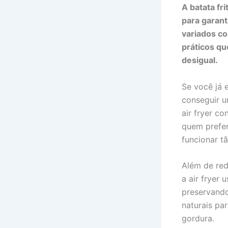
A batata fri
para garan
variados co
práticos q
desigual.
Se você já 
conseguir u
air fryer c
quem prefer
funcionar t
Além de red
a air fryer 
preservando
naturais pa
gordura.