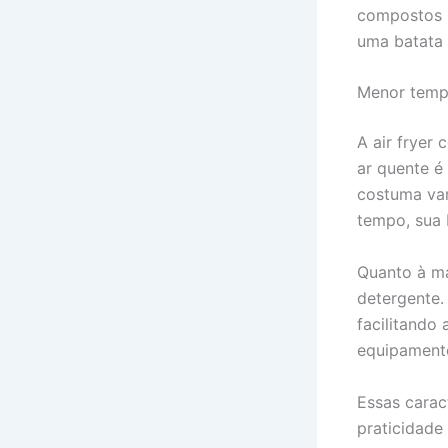
compostos n
uma batata 
Menor temp
A air fryer
ar quente é
costuma var
tempo, sua 
Quanto à ma
detergente.
facilitando
equipamento
Essas carac
praticidade