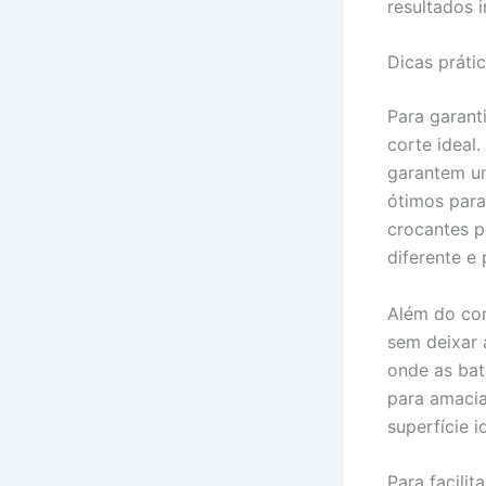
resultados i
Dicas práti
Para garanti
corte ideal
garantem u
ótimos para
crocantes p
diferente e
Além do cor
sem deixar 
onde as bat
para amacia
superfície i
Para facilit