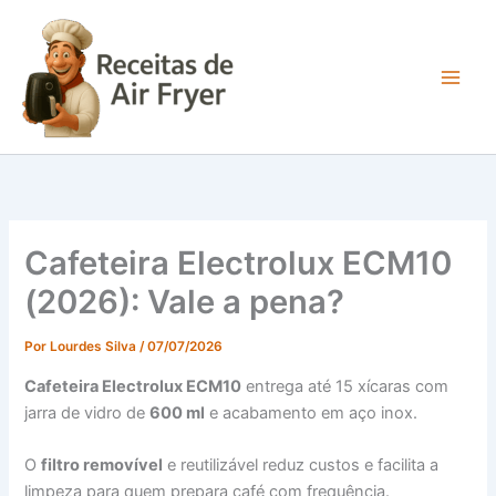
Ir
para
o
conteúdo
Main
Men
Cafeteira Electrolux ECM10
(2026): Vale a pena?
Por
Lourdes Silva
/
07/07/2026
Cafeteira Electrolux ECM10
entrega até 15 xícaras com
jarra de vidro de
600 ml
e acabamento em aço inox.
O
filtro removível
e reutilizável reduz custos e facilita a
limpeza para quem prepara café com frequência.