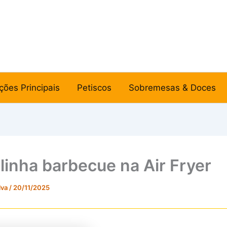
ções Principais
Petiscos
Sobremesas & Doces
linha barbecue na Air Fryer
lva
/
20/11/2025