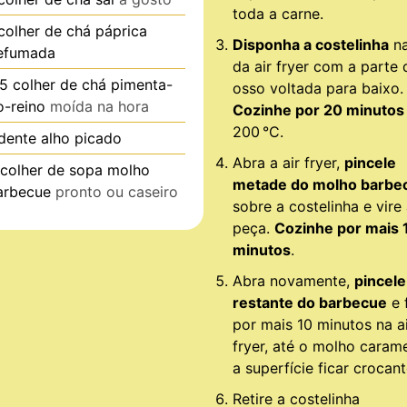
toda a carne.
colher de chá
páprica
Disponha a costelinha
na
efumada
da air fryer com a parte 
.5
colher de chá
pimenta-
osso voltada para baixo.
o-reino
moída na hora
Cozinhe por 20 minutos
200 °C.
dente
alho picado
Abra a air fryer,
pincele
colher de sopa
molho
metade do molho barbe
arbecue
pronto ou caseiro
sobre a costelinha e vire
peça.
Cozinhe por mais 
minutos
.
Abra novamente,
pincele
restante do barbecue
e f
por mais 10 minutos na a
fryer, até o molho carame
a superfície ficar crocant
Retire a costelinha