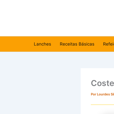
Ir
para
o
conteúdo
Lanches
Receitas Básicas
Refei
Coste
Por
Lourdes Si