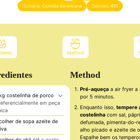
Culinária:
Comida Americana
Calorias:
410
dients
Method
redientes
Method
Pré-aqueça
a air fryer a
kg
costelinha de porco
por 5 minutos.
referencialmente em peça
Enquanto isso,
tempere 
nica
costelinha
com sal, pápr
colher de sopa
azeite de
defumada, pimenta-do-re
iva
alho picado e azeite de o
Espalhe bem os tempero
colher de chá
sal
a gosto