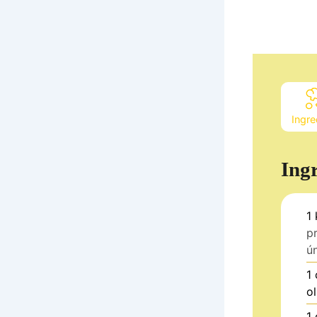
Ingre
Ing
1
p
ú
1
ol
1