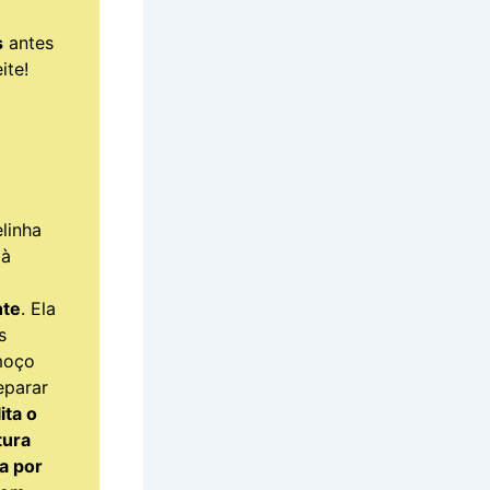
s
antes
ite!
linha
 à
nte
. Ela
s
moço
eparar
lita o
tura
a por