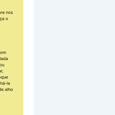
ere nos
lça o
com
alada
 ou
r,
oque
há-la
de alho