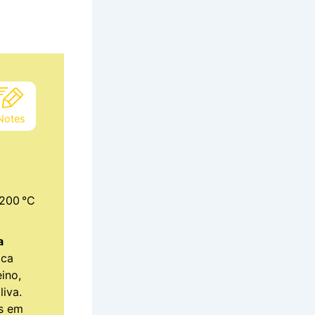
Notes
 200 °C
a
ica
ino,
liva.
s em