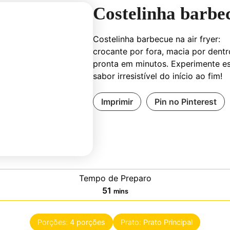
Costelinha barbe
Costelinha barbecue na air fryer:
crocante por fora, macia por dentr
pronta em minutos. Experimente e
sabor irresistível do início ao fim!
Imprimir
Pin no Pinterest
Tempo de Preparo
minutes
51
mins
Porções:
4
porções
Prato:
Prato Principal