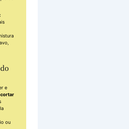
:
is
mistura
avo,
 do
er e
 cortar
s
la
io ou