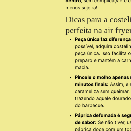
dentro
, sem complicação e 
menos sujeira!
Dicas para a costel
perfeita na air frye
Peça única faz diferença
possível, adquira costeli
peça única. Isso facilita o
preparo e mantém a carn
macia.
Pincele o molho apenas
minutos finais:
Assim, el
carameliza sem queimar,
trazendo aquele dourado 
do barbecue.
Páprica defumada é seg
de sabor:
Se não tiver, u
páprica doce com um to