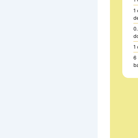
1
d
0
d
1
6
b