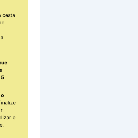
 cesta
do
a
cue
 a
15
 o
inalize
ir
lizar e
e.