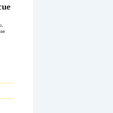
cue
o,
sse