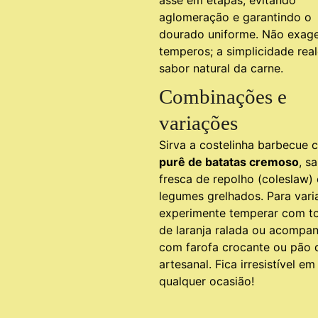
asse em etapas, evitando
aglomeração e garantindo o
dourado uniforme. Não exag
temperos; a simplicidade rea
sabor natural da carne.
Combinações e
variações
Sirva a costelinha barbecue 
purê de batatas cremoso
, s
fresca de repolho (coleslaw)
legumes grelhados. Para varia
experimente temperar com t
de laranja ralada ou acompan
com farofa crocante ou pão 
artesanal. Fica irresistível em
qualquer ocasião!