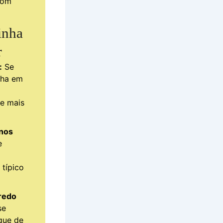
com
inha
r
:
Se
nha em
e mais
 nos
e
típico
redo
se
que de