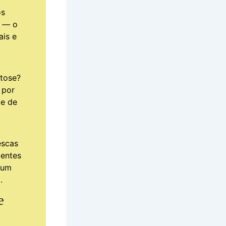
os
r — o
ais e
tose?
 por
te de
escas
mentes
 um
.
e