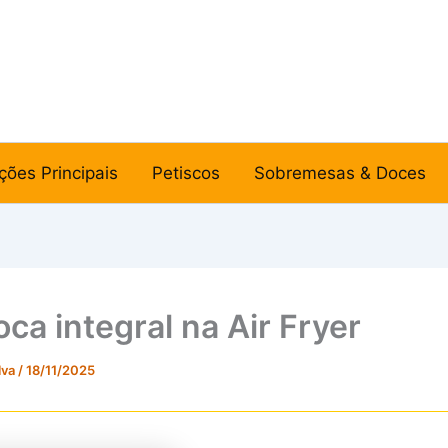
ções Principais
Petiscos
Sobremesas & Doces
ca integral na Air Fryer
lva
/
18/11/2025