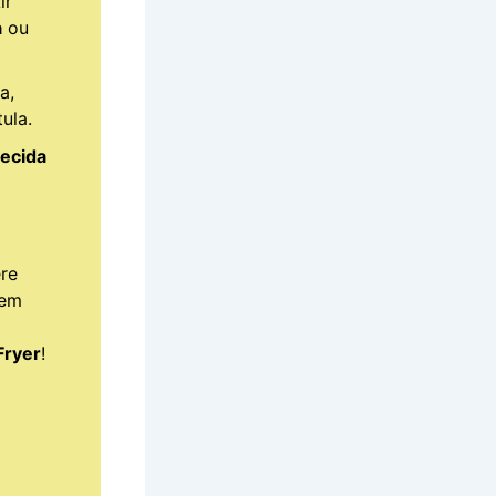
ir
a
ou
a,
ula.
uecida
re
 em
Fryer
!