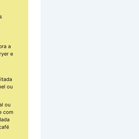
s
bra a
ryer e
pitada
el ou
al ou
he com
lada
café