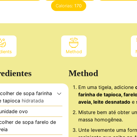
Calorias:
170
dients
Method
redientes
Method
Em uma tigela, adicione
colher de sopa
farinha
farinha de tapioca, farel
e tapioca
hidratada
aveia, leite desnatado
e
unidade
ovo
Misture bem até obter u
massa homogênea.
colher de sopa
farelo de
veia
Unte levemente uma for