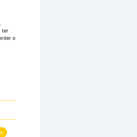
,
 ter
erder o
ra