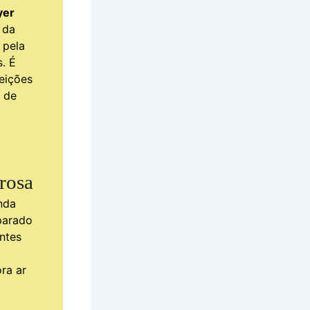
yer
 da
 pela
s. É
eições
s de
rosa
nda
parado
ntes
ora ar