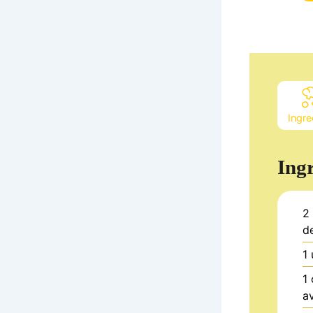
Ingre
Ing
2
d
1
1
a