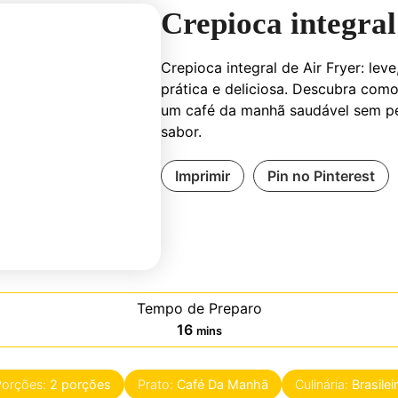
Crepioca integral
Crepioca integral de Air Fryer: leve
prática e deliciosa. Descubra como
um café da manhã saudável sem p
sabor.
Imprimir
Pin no Pinterest
Tempo de Preparo
minutes
16
mins
Porções:
2
porções
Prato:
Café Da Manhã
Culinária:
Brasilei