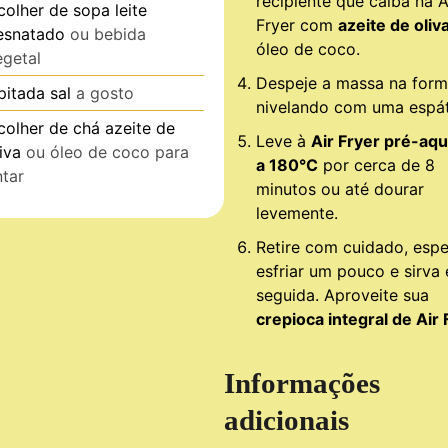
recipiente que caiba na A
colher de sopa
leite
Fryer com
azeite de oliv
esnatado
ou bebida
óleo de coco.
egetal
Despeje a massa na form
pitada
sal
a gosto
nivelando com uma espát
colher de chá
azeite de
Leve à
Air Fryer pré-aq
iva
ou óleo de coco para
a 180°C
por cerca de 8
ntar
minutos ou até dourar
levemente.
Retire com cuidado, espe
esfriar um pouco e sirva
seguida. Aproveite sua
crepioca integral de Air 
Informações
adicionais