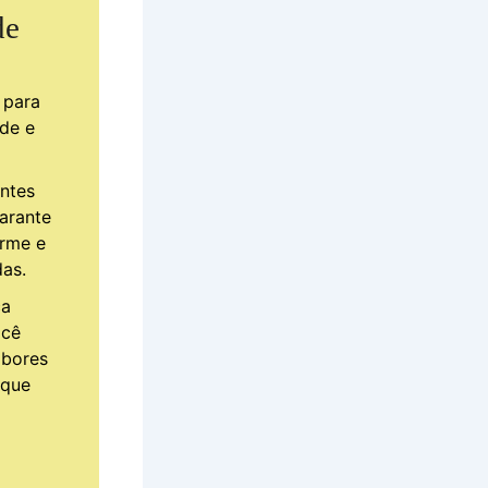
de
para
ude e
ntes
garante
orme e
as.
ca
ocê
abores
 que