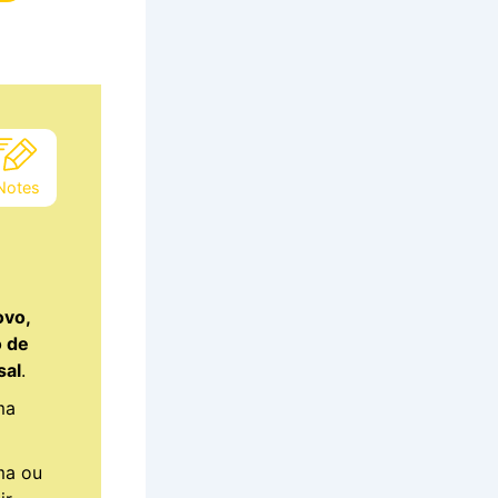
Notes
ovo,
o de
sal
.
ma
ma ou