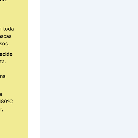
 toda
escas
sos.
ecido
ta.
 na
a
 180ºC
r,