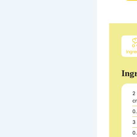
Ingre
Ing
2
c
0
3
0