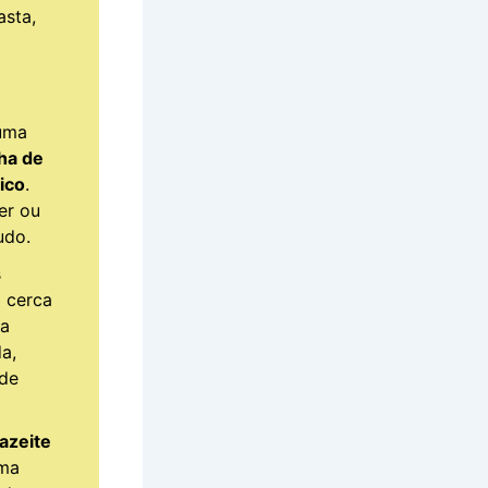
asta,
 uma
nha de
ico
.
er ou
udo.
s
 cerca
 a
a,
 de
azeite
uma