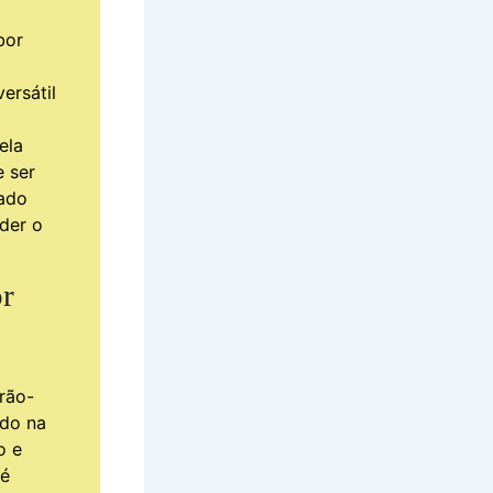
bor
ersátil
ela
e ser
tado
der o
or
rão-
ado na
o e
 é