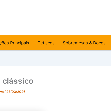
ções Principais
Petiscos
Sobremesas & Doces
l clássico
lva
/
23/03/2026