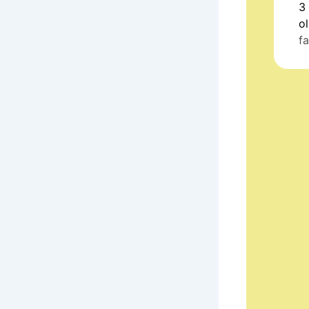
3
ol
fa