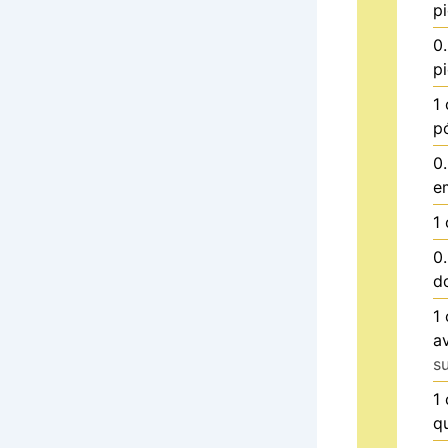
p
0
p
1
p
0
e
1
0
d
1
a
s
1
q