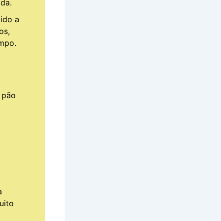
da.
ido a
os,
mpo.
 pão
a
uito