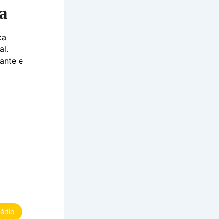
ta
ca
al.
ante e
Médio