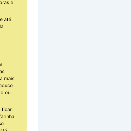
oras e
e até
da
m
as
da mais
 pouco
do ou
 ficar
farinha
so
 até