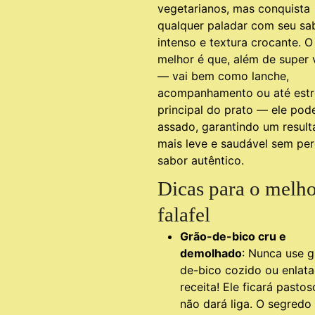
vegetarianos, mas conquista
qualquer paladar com seu sa
intenso e textura crocante. O
melhor é que, além de super v
— vai bem como lanche,
acompanhamento ou até estr
principal do prato — ele pod
assado, garantindo um resul
mais leve e saudável sem per
sabor autêntico.
Dicas para o melh
falafel
Grão-de-bico cru e
demolhado
: Nunca use g
de-bico cozido ou enlat
receita! Ele ficará pastos
não dará liga. O segredo