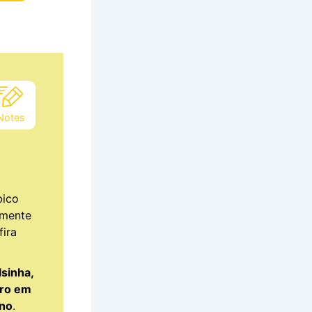
Notes
bico
amente
fira
lsinha,
tro em
ino
.