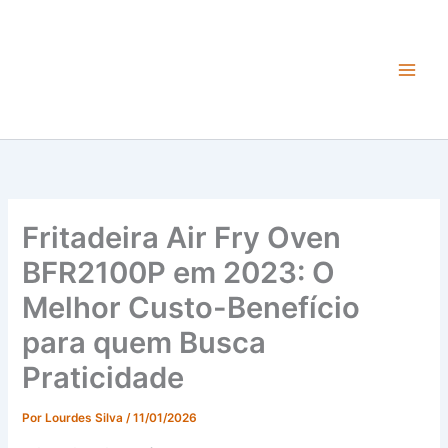
Ir
para
o
conteúdo
Main
Men
Fritadeira Air Fry Oven
BFR2100P em 2023: O
Melhor Custo-Benefício
para quem Busca
Praticidade
Por
Lourdes Silva
/
11/01/2026