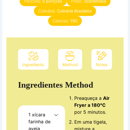
Porções:
6
porções
Prato:
Sobremesa
Culinária:
Culinária Brasileira
Calorias:
190
Ingredients
Method
Notes
Ingredientes
Method
Preaqueça a
Air
Fryer a 180°C
por 5 minutos.
1
xícara
farinha de
Em uma tigela,
aveia
misture a