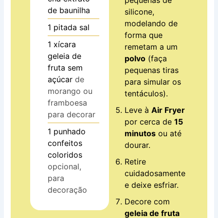
pequenas de
de baunilha
silicone,
modelando de
1
pitada
sal
forma que
1
xícara
remetam a um
geleia de
polvo
(faça
fruta sem
pequenas tiras
açúcar
de
para simular os
morango ou
tentáculos).
framboesa
Leve à
Air Fryer
para decorar
por cerca de
15
1
punhado
minutos
ou até
confeitos
dourar.
coloridos
Retire
opcional,
cuidadosamente
para
e deixe esfriar.
decoração
Decore com
geleia de fruta