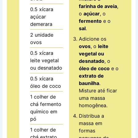
farinha de aveia
,
0.5
xícara
o
açúcar
, o
açúcar
fermento
e o
demerara
sal
.
2
unidade
Adicione os
ovos
ovos
, o
leite
0.5
xícara
vegetal ou
leite vegetal
desnatado
, o
ou desnatado
óleo de coco
e o
extrato de
0.5
xícara
baunilha
.
óleo de coco
Misture até ficar
1
colher de
uma massa
chá
fermento
homogênea.
químico em
Distribua a
pó
massa em
1
colher de
formas
chá
extrato