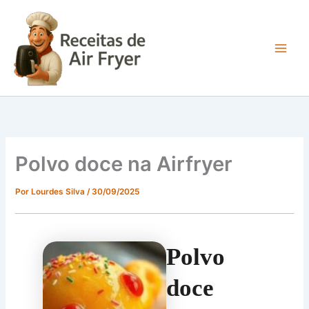
Ir
para
o
conteúdo
Main
Men
Polvo doce na Airfryer
Por
Lourdes Silva
/
30/09/2025
Polvo
doce