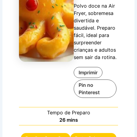
Polvo doce na
Air
Fryer
, sobremesa
divertida e
saudável. Preparo
fácil, ideal para
surpreender
crianças e adultos
sem sair da rotina.
Imprimir
Pin no
Pinterest
Tempo de Preparo
minutes
26
mins