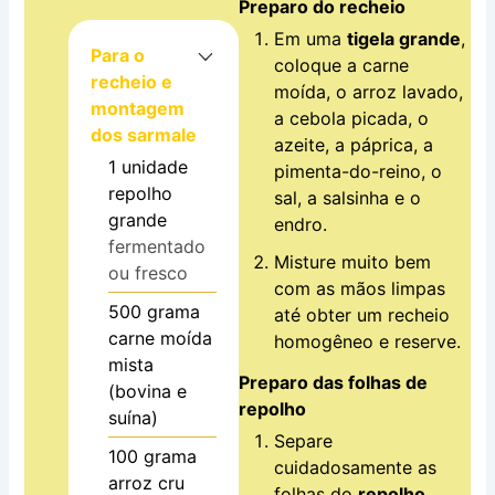
Preparo do recheio
Em uma
tigela grande
,
Para o
coloque a carne
recheio e
moída, o arroz lavado,
montagem
a cebola picada, o
dos sarmale
azeite, a páprica, a
1
unidade
pimenta-do-reino, o
repolho
sal, a salsinha e o
grande
endro.
fermentado
Misture muito bem
ou fresco
com as mãos limpas
500
grama
até obter um recheio
carne moída
homogêneo e reserve.
mista
Preparo das folhas de
(bovina e
repolho
suína)
Separe
100
grama
cuidadosamente as
arroz cru
folhas do
repolho
.