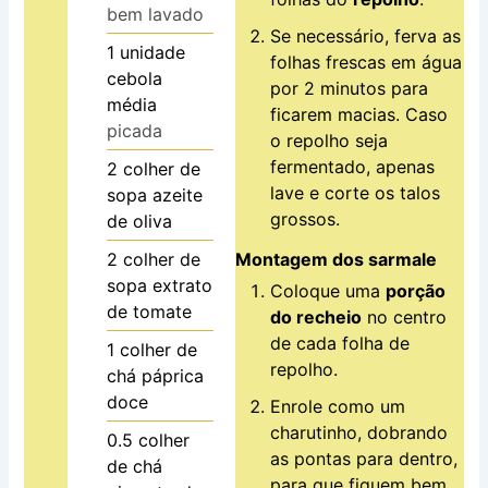
bem lavado
Se necessário, ferva as
1
unidade
folhas frescas em água
cebola
por 2 minutos para
média
ficarem macias. Caso
picada
o repolho seja
fermentado, apenas
2
colher de
lave e corte os talos
sopa
azeite
grossos.
de oliva
Montagem dos sarmale
2
colher de
sopa
extrato
Coloque uma
porção
de tomate
do recheio
no centro
de cada folha de
1
colher de
repolho.
chá
páprica
doce
Enrole como um
charutinho, dobrando
0.5
colher
as pontas para dentro,
de chá
para que fiquem bem