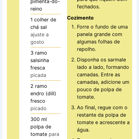
pimenta-do-
fechados.
reino
Cozimento
1
colher de
Forre o fundo de uma
chá
sal
panela grande com
ajuste a
algumas folhas de
gosto
repolho.
3
ramo
Disponha os sarmale
salsinha
lado a lado, formando
fresca
camadas. Entre as
picada
camadas, adicione um
2
ramo
pouco de polpa de
endro (dill)
tomate.
fresco
Ao final, regue com o
picado
restante da polpa de
300
ml
tomate e acrescente a
polpa de
água.
tomate
para