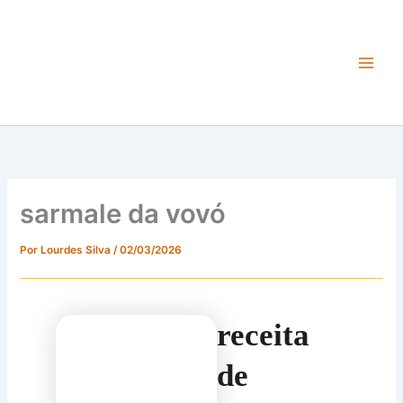
Ir
para
o
conteúdo
Main
Men
sarmale da vovó
Por
Lourdes Silva
/
02/03/2026
receita
de