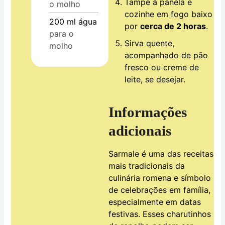
Tampe a panela e
o molho
cozinhe em fogo baixo
200
ml
água
por
cerca de 2 horas
.
para o
Sirva quente,
molho
acompanhado de pão
fresco ou creme de
leite, se desejar.
Informações
adicionais
Sarmale é uma das receitas
mais tradicionais da
culinária romena e símbolo
de celebrações em família,
especialmente em datas
festivas. Esses charutinhos