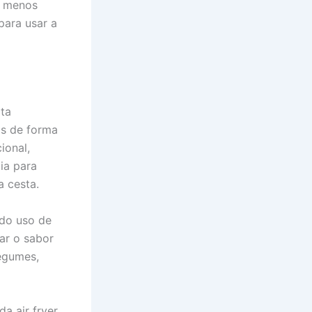
om menos
para usar a
lta
os de forma
ional,
ia para
a cesta.
 do uso de
ar o sabor
legumes,
a air fryer.