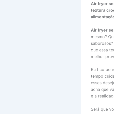
Air fryer s
textura cr
alimentação
Air fryer s
mesmo? Quem
saborosos? 
que essa te
melhor prov
Eu fico pen
tempo cuida
esses desej
acha que vai
e a realida
Será que v