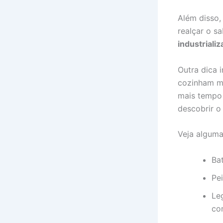
Além disso,
realçar o s
industriali
Outra dica 
cozinham ma
mais tempo 
descobrir o
Veja alguma
Ba
Pe
Le
com