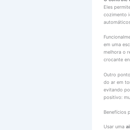
Eles permit
cozimento i
automáticos 
Funcionalme
em uma esca
melhora o r
crocante en
Outro ponto
do ar em to
evitando po
positivo: m
Benefícios 
Usar uma
a