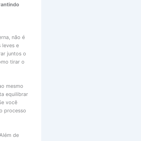
rantindo
rna, não é
 leves e
ar juntos o
mo tirar o
e ao mesmo
a equilibrar
Se você
e o processo
 Além de