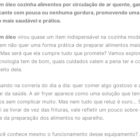
em óleo cozinha alimentos por circulação de ar quente, ga
ocante com pouca ou nenhuma gordura, promovendo uma
 mais saudável e prática.
em óleo
virou quase um item indispensável na cozinha mode
 não quer uma forma prática de preparar alimentos mais
Mas será que ela cumpre tudo que promete? Vamos explor
cnologia tem de bom, quais cuidados valem a pena ter e co
eito dela.
sando na correria do dia a dia: quer comer algo gostoso 
r da saúde. A air fryer aparece como uma solução que tent
os sem complicar muito. Mas nem tudo que reluz é ouro… 
 se livrar de vez das frituras, vale refletir um pouco sobr
de da preparação dos alimentos no aparelho.
ocê conhece mesmo o funcionamento desse equipamento?