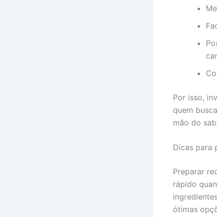
Me
Fac
Po
ca
Co
Por isso, i
quem busca 
mão do sabo
Dicas para 
Preparar re
rápido quan
ingrediente
ótimas opçõ