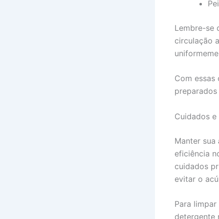
Pe
Lembre-se d
circulação 
uniformemen
Com essas o
preparados 
Cuidados e 
Manter sua
eficiência 
cuidados pr
evitar o ac
Para limpar
detergente 