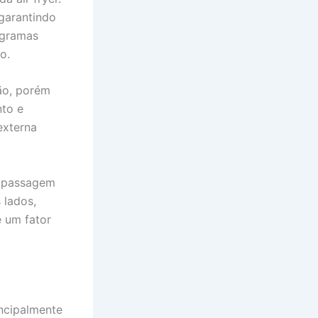
 garantindo
ogramas
o.
ão, porém
nto e
externa
a passagem
 lados,
 um fator
incipalmente