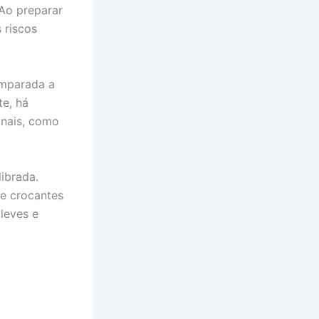
 Ao preparar
 riscos
omparada a
te, há
onais, como
ibrada.
 e crocantes
leves e