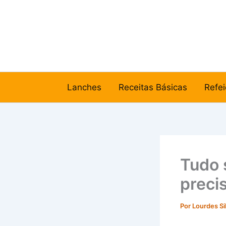
Ir
para
o
conteúdo
Lanches
Receitas Básicas
Refei
Tudo 
preci
Por
Lourdes Si