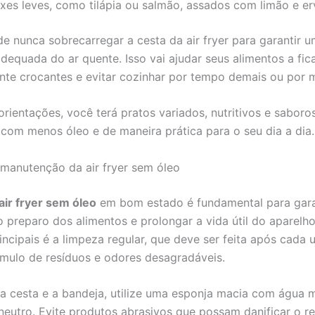
ixes leves, como tilápia ou salmão, assados com limão e er
e nunca sobrecarregar a cesta da air fryer para garantir 
adequada do ar quente. Isso vai ajudar seus alimentos a fi
te crocantes e evitar cozinhar por tempo demais ou por 
rientações, você terá pratos variados, nutritivos e saboro
com menos óleo e de maneira prática para o seu dia a dia.
manutenção da air fryer sem óleo
air fryer sem óleo
em bom estado é fundamental para gara
no preparo dos alimentos e prolongar a vida útil do aparelh
incipais é a limpeza regular, que deve ser feita após cada 
úmulo de resíduos e odores desagradáveis.
 a cesta e a bandeja, utilize uma esponja macia com água 
neutro. Evite produtos abrasivos que possam danificar o r