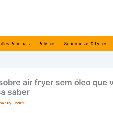
ções Principais
Petiscos
Sobremesas & Doces
sobre air fryer sem óleo que 
sa saber
lva
/
12/09/2025