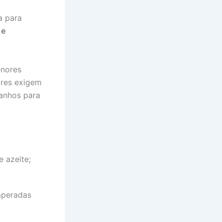
a para
 e
enores
ores exigem
manhos para
 azeite;
mperadas