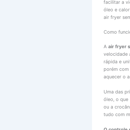
facilitar a
óleo e calo
air fryer s
Como funcio
A
air fryer
velocidade 
rápida e uni
porém com m
aquecer o a
Uma das pri
óleo, o que
ou a crocân
tudo com me
O controle