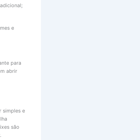
adicional;
umes e
ante para
m abrir
 simples e
lha
ixes são
.