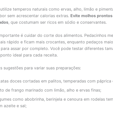
 utilize temperos naturais como ervas, alho, limão e piment
abor sem acrescentar calorias extras.
Evite molhos prontos
zados
, que costumam ser ricos em sódio e conservantes.
importante é cuidar do corte dos alimentos. Pedacinhos m
is rápido e ficam mais crocantes, enquanto pedaços mai
para assar por completo. Você pode testar diferentes ta
 ponto ideal para cada receita.
s sugestões para variar suas preparações:
tatas doces cortadas em palitos, temperadas com páprica e
ito de frango marinado com limão, alho e ervas finas;
gumes como abobrinha, berinjela e cenoura em rodelas te
 azeite e sal;