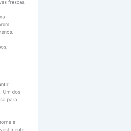
vas frescas.
uma
carem
menos.
sos,
ntir
o. Um dos
uso para
morna e
evestimento