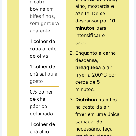
alcatra
alho, mostarda e
bovina
em
azeite. Deixe
bifes finos,
descansar por
10
sem gordura
minutos
para
aparente
intensificar o
1
colher de
sabor.
sopa
azeite
Enquanto a carne
de oliva
descansa,
1
colher de
preaqueça
a air
chá
sal
ou a
fryer a 200°C por
gosto
cerca de 5
minutos.
0.5
colher
de chá
Distribua
os bifes
páprica
na cesta da air
defumada
fryer em uma única
camada. Se
1
colher de
necessário, faça
chá
alho