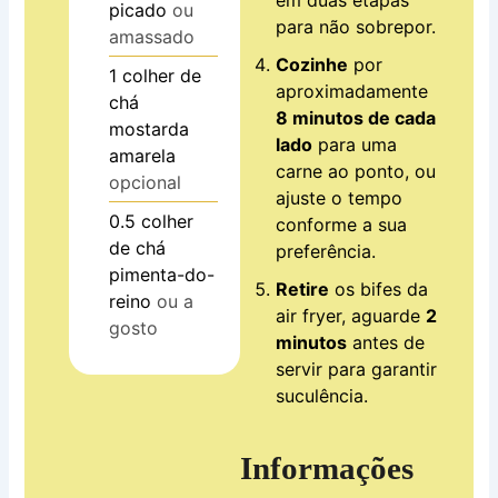
em duas etapas
picado
ou
para não sobrepor.
amassado
Cozinhe
por
1
colher de
aproximadamente
chá
8 minutos de cada
mostarda
lado
para uma
amarela
carne ao ponto, ou
opcional
ajuste o tempo
0.5
colher
conforme a sua
de chá
preferência.
pimenta-do-
Retire
os bifes da
reino
ou a
air fryer, aguarde
2
gosto
minutos
antes de
servir para garantir
suculência.
Informações