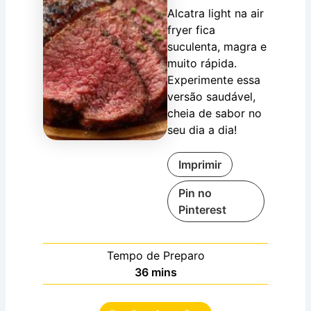
Alcatra light na air
fryer fica
suculenta, magra e
muito rápida.
Experimente essa
versão saudável,
cheia de sabor no
seu dia a dia!
Imprimir
Pin no
Pinterest
Tempo de Preparo
minutes
36
mins