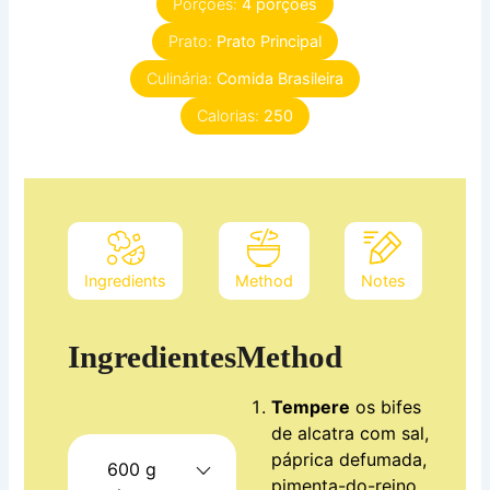
Porções:
4
porções
Prato:
Prato Principal
Culinária:
Comida Brasileira
Calorias:
250
Ingredients
Method
Notes
Ingredientes
Method
Tempere
os bifes
de alcatra com sal,
páprica defumada,
600
g
pimenta-do-reino,