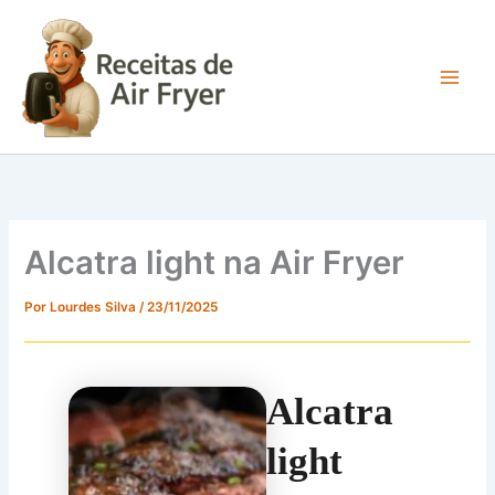
Ir
para
o
conteúdo
Main
Men
Alcatra light na Air Fryer
Por
Lourdes Silva
/
23/11/2025
Alcatra
light