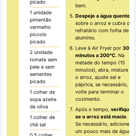
picado
bem.
1
unidade
Despeje a água quente
pimentão
sobre o arroz e cubra o
vermelho
refratário com folha de
piccolo
alumínio.
picado
Leve à Air Fryer por
30
2
unidade
minutos a 200°C
. Na
tomate sem
metade do tempo (15
pele e sem
minutos), abra, misture
sementes
o arroz, ajuste sal e
picado
páprica, se necessário, e
volte para terminar o
1
colher de
cozimento.
sopa
azeite
de oliva
Após o tempo,
verifique
se o arroz está macio
.
1
colher de
Se necessário, adicione
chá
sal
um pouco mais de água
0.5
colher