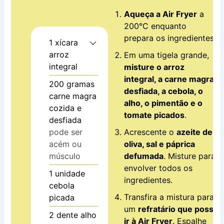
Aqueça a Air Fryer
a
200°C enquanto
prepara os ingredientes.
1
xícara
arroz
Em uma tigela grande,
integral
misture o arroz
integral, a carne magra
200
gramas
desfiada, a cebola, o
carne magra
alho, o pimentão e o
cozida e
tomate picados
.
desfiada
pode ser
Acrescente o
azeite de
acém ou
oliva, sal e páprica
músculo
defumada
. Misture para
envolver todos os
1
unidade
ingredientes.
cebola
Transfira a mistura para
picada
um
refratário que possa
2
dente
alho
ir à Air Fryer
. Espalhe