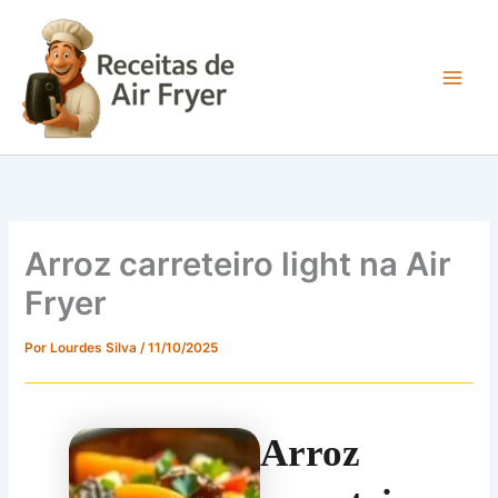
Ir
para
o
conteúdo
Main
Men
Arroz carreteiro light na Air
Fryer
Por
Lourdes Silva
/
11/10/2025
Arroz