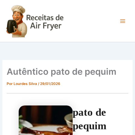
Ir
para
o
conteúdo
Main
Men
Autêntico pato de pequim
Por
Lourdes Silva
/
29/01/2026
pato de
pequim