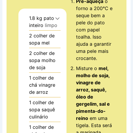
Pré-aqueça
o
forno a 200°C e
seque bem a
1.8
kg
pato
pele do pato
inteiro
limpo
com papel
2
colher de
toalha. Isso
sopa
mel
ajuda a garantir
uma pele mais
2
colher de
crocante.
sopa
molho
de soja
Misture o
mel,
molho de soja,
1
colher de
vinagre de
chá
vinagre
arroz, saquê,
de arroz
óleo de
1
colher de
gergelim, sal e
sopa
saquê
pimenta-do-
culinário
reino
em uma
tigela. Esta será
1
colher de
a marinada.