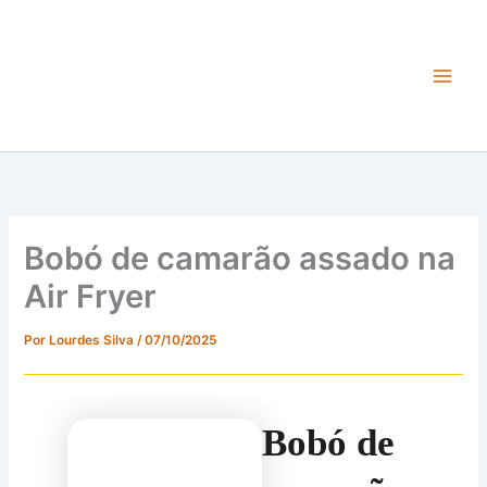
Ir
para
o
conteúdo
Main
Men
Bobó de camarão assado na
Air Fryer
Por
Lourdes Silva
/
07/10/2025
Bobó de