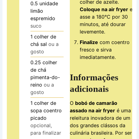
colher de azeite.
0.5
unidade
Coloque na air fryer
e
limão
asse a 180°C por 30
espremido
minutos, até dourar
suco
levemente.
1
colher de
Finalize
com coentro
chá
sal
ou a
fresco e sirva
gosto
imediatamente.
0.25
colher
de chá
Informações
pimenta-do-
reino
ou a
adicionais
gosto
O
bobó de camarão
1
colher de
assado na air fryer
é uma
sopa
coentro
releitura inovadora de um
picado
dos grandes clássos da
opcional,
culinária brasileira. Por ser
para finalizar