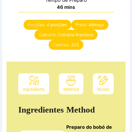
Tempo de Preparo
minutes
46
mins
Porções:
4
porções
Prato:
Almoço
Culinária:
Culinária Brasileira
Calorias:
325
Ingredients
Method
Notes
Ingredientes
Method
Preparo do bobó de