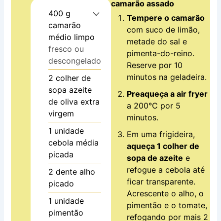
camarão assado
400
g
Tempere o camarão
camarão
com suco de limão,
médio limpo
metade do sal e
fresco ou
pimenta-do-reino.
descongelado
Reserve por 10
minutos na geladeira.
2
colher de
sopa
azeite
Preaqueça a air fryer
de oliva extra
a 200°C por 5
virgem
minutos.
1
unidade
Em uma frigideira,
cebola média
aqueça 1 colher de
picada
sopa de azeite
e
refogue a cebola até
2
dente
alho
ficar transparente.
picado
Acrescente o alho, o
1
unidade
pimentão e o tomate,
pimentão
refogando por mais 2