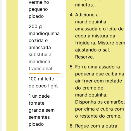
vermelho
minutos.
pequeno
Adicione a
picado
mandioquinha
200
g
amassada e o leite de
mandioquinha
coco à mistura da
cozida e
frigideira. Misture bem,
amassada
ajustando o sal.
substitui a
Reserve.
mandioca
Forre uma assadeira
tradicional
pequena que caiba na
100
ml
leite
air fryer com metade
de coco light
do creme de
mandioquinha.
1
unidade
Disponha os camarões
tomate
por cima e cubra com
grande sem
o restante do creme.
sementes
picado
Regue com a outra