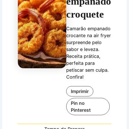
empanado
croquete
Camarão empanado
crocante na air fryer
surpreende pelo
sabor e leveza.
Receita prática,
perfeita para
petiscar sem culpa.
Confira!
Imprimir
Pin no
Pinterest