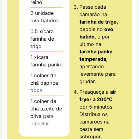
reino
Passe cada
2
unidade
camarão na
ovo
batidos
farinha de trigo
,
depois no
ovo
0.5
xícara
batido
, e por
farinha de
último na
trigo
farinha panko
1
xícara
temperada
,
farinha panko
apertando
levemente para
1
colher de
grudar.
chá
páprica
doce
Preaqueça a
air
fryer a 200°C
1
colher de
por 5 minutos.
chá
azeite de
Distribua os
oliva
para
camarões na
pincelar
cesta sem
sobrepor,