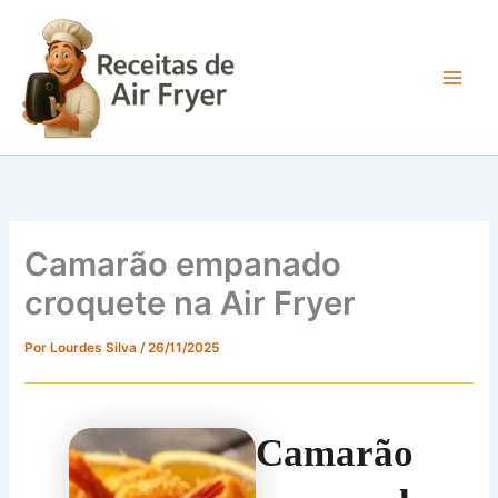
Ir
para
o
conteúdo
Main
Men
Camarão empanado
croquete na Air Fryer
Por
Lourdes Silva
/
26/11/2025
Camarão