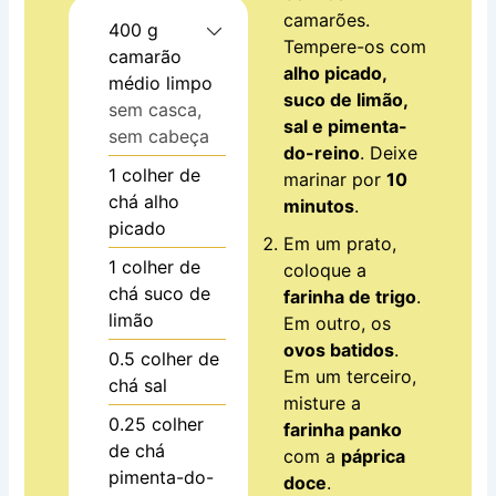
camarões.
400
g
Tempere-os com
camarão
alho picado,
médio limpo
suco de limão,
sem casca,
sal e pimenta-
sem cabeça
do-reino
. Deixe
1
colher de
marinar por
10
chá
alho
minutos
.
picado
Em um prato,
1
colher de
coloque a
chá
suco de
farinha de trigo
.
limão
Em outro, os
ovos batidos
.
0.5
colher de
Em um terceiro,
chá
sal
misture a
0.25
colher
farinha panko
de chá
com a
páprica
pimenta-do-
doce
.