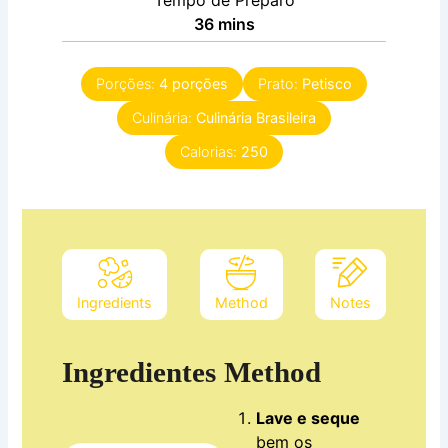
Tempo de Preparo
minutes
36
mins
Porções:
4
porções
Prato:
Petisco
Culinária:
Culinária Brasileira
Calorias:
250
Ingredients
Method
Notes
Ingredientes
Method
Lave e seque
bem os