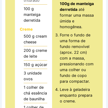
triturado
100g de manteiga
100
g
derretida
até
manteiga
formar uma massa
derretida
úmida e
homogênea.
Creme
Forre o fundo de
500
g
cream
uma forma de
cheese
fundo removível
200
g
creme
(aprox. 22 cm)
de leite
com a massa,
pressionando com
150
g
açúcar
uma colher ou
3
unidade
fundo de copo
ovos
para compactar.
1
colher de
Leve à geladeira
chá
essência
enquanto prepara
de baunilha
o creme.
1
colher de