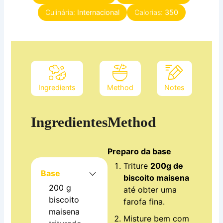
Culinária:
Internacional
Calorias:
350
Ingredients
Method
Notes
Ingredientes
Method
Preparo da base
Triture
200g de
Base
biscoito maisena
200
g
até obter uma
biscoito
farofa fina.
maisena
Misture bem com