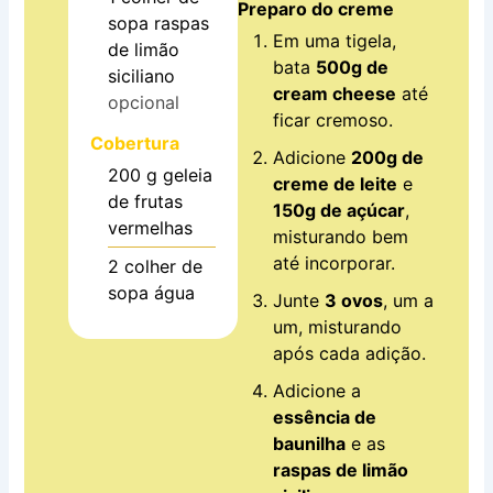
Preparo do creme
sopa
raspas
Em uma tigela,
de limão
bata
500g de
siciliano
cream cheese
até
opcional
ficar cremoso.
Cobertura
Adicione
200g de
200
g
geleia
creme de leite
e
de frutas
150g de açúcar
,
vermelhas
misturando bem
até incorporar.
2
colher de
sopa
água
Junte
3 ovos
, um a
um, misturando
após cada adição.
Adicione a
essência de
baunilha
e as
raspas de limão