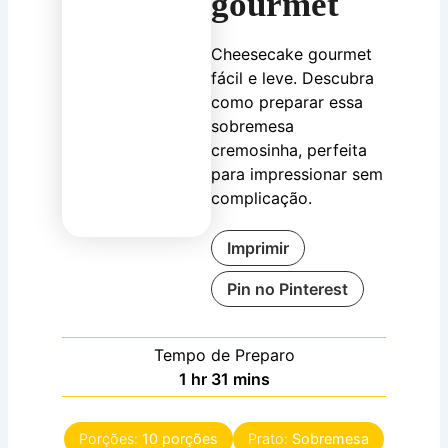
gourmet
Cheesecake gourmet
fácil e leve. Descubra
como preparar essa
sobremesa
cremosinha, perfeita
para impressionar sem
complicação.
Imprimir
Pin no Pinterest
Tempo de Preparo
hora
minutes
1
hr
31
mins
Porções:
10
porções
Prato:
Sobremesa