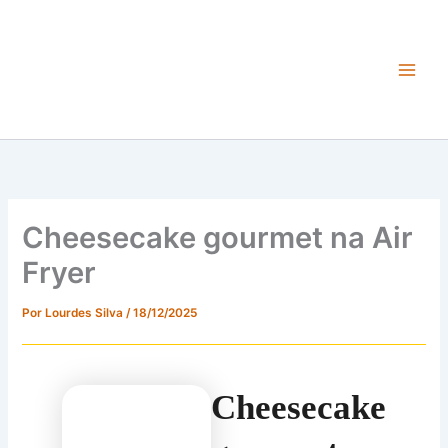
Ir
para
o
conteúdo
Main
Men
Cheesecake gourmet na Air
Fryer
Por
Lourdes Silva
/
18/12/2025
Cheesecake