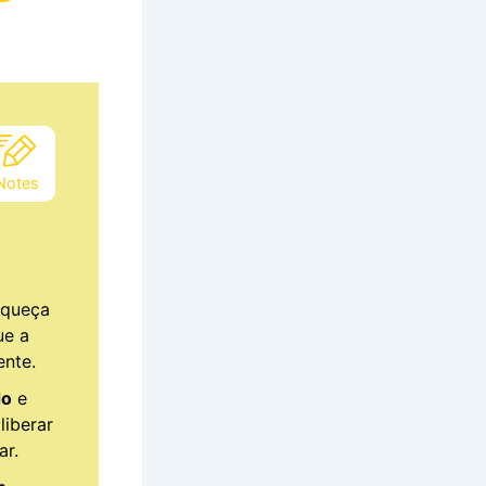
Notes
aqueça
ue a
ente.
do
e
liberar
ar.