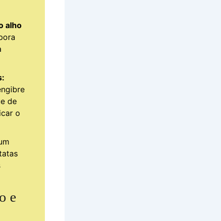
o alho
bora
a
s:
engibre
ue de
icar o
um
tatas
s
o e