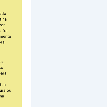
dado
fina
nar
o for
emente
ora
es
,
té
para
itua
ura ou
nha