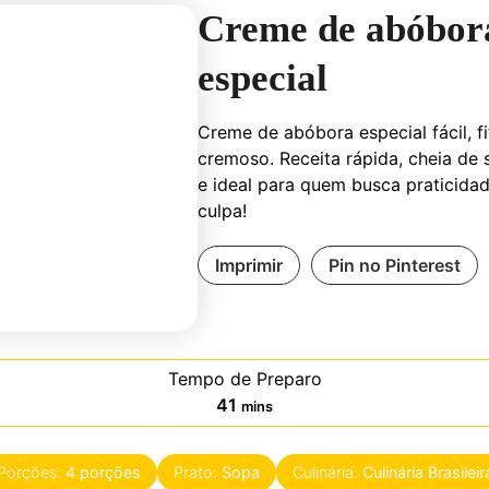
Creme de abóbor
especial
Creme de abóbora especial fácil, fi
cremoso. Receita rápida, cheia de 
e ideal para quem busca praticida
culpa!
Imprimir
Pin no Pinterest
Tempo de Preparo
minutes
41
mins
Porções:
4
porções
Prato:
Sopa
Culinária:
Culinária Brasileir