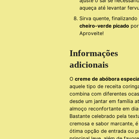
ajuste o sal se necessári
aqueça até levantar fervu
Sirva quente, finalizand
cheiro-verde picado
por
Aproveite!
Informações
adicionais
O
creme de abóbora especia
aquele tipo de receita coring
combina com diferentes ocas
desde um jantar em família a
almoço reconfortante em dias
Bastante celebrado pela text
cremosa e sabor marcante, 
ótima opção de entrada ou p
principal leve, além de favor