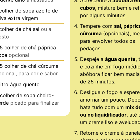
Acrescente a
abóbora e
cubos
, misture bem e re
colher de sopa
azeite de
por alguns minutos.
liva extra virgem
Tempere com
sal, pápric
colher de chá
sal
ou a
cúrcuma
(opcionais), m
osto
para envolver todos os
.5
colher de chá
páprica
pedaços.
oce
opcional
Despeje a
água quente
,
.5
colher de chá
cúrcuma
e cozinhe em fogo médio
pcional, para cor e sabor
abóbora ficar bem macia
de 25 minutos.
litro
água quente
Desligue o fogo e espere
colher de sopa
cheiro-
amornar um pouco. Depo
erde
picado para finalizar
bata tudo com um
mix d
ou no liquidificador
, até
um creme liso e aveludad
Retorne o creme à panela