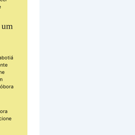
e
a um
abotiá
nte
me
um
bóbora
ora
cione