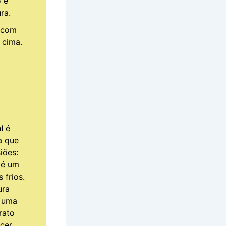
o e
ra.
o com
 cima.
l
é
a que
iões:
té um
 frios.
ura
é uma
rato
ecer