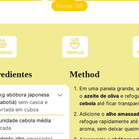
Calorias:
120
dients
Method
redientes
Method
Em uma panela grande, 
kg
abóbora japonesa
o
azeite de oliva
e refog
cabotiá)
sem casca e
cebola
até ficar transpar
ortada em cubos
Adicione o
alho amassa
unidade
cebola média
refogue rapidamente até 
icada
aroma, sem deixar queim
dente
alho
amassados