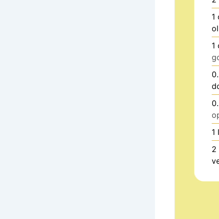
1
o
1
g
0
d
0
o
1
2
v