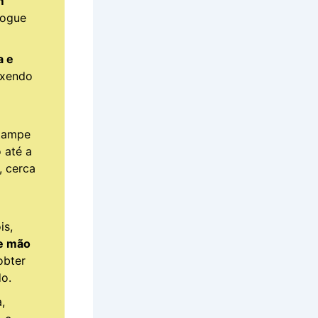
m
fogue
a e
exendo
 tampe
 até a
, cerca
is,
e mão
 obter
o.
,