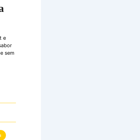
a
t e
sabor
de sem
a