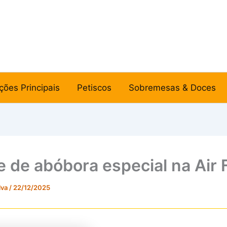
ções Principais
Petiscos
Sobremesas & Doces
 de abóbora especial na Air 
lva
/
22/12/2025