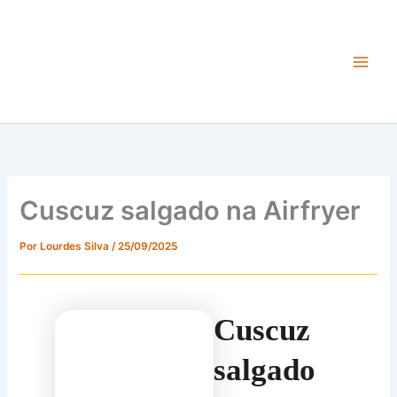
Ir
para
o
conteúdo
Main
Men
Cuscuz salgado na Airfryer
Por
Lourdes Silva
/
25/09/2025
Cuscuz
salgado