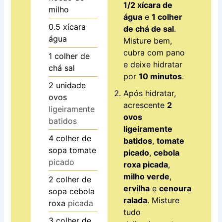
1/2 xícara de
milho
água
e
1 colher
0.5
xícara
de chá de sal
.
água
Misture bem,
cubra com pano
1
colher de
e deixe hidratar
chá
sal
por
10 minutos
.
2
unidade
Após hidratar,
ovos
acrescente
2
ligeiramente
ovos
batidos
ligeiramente
4
colher de
batidos
,
tomate
sopa
tomate
picado
,
cebola
picado
roxa picada
,
milho verde
,
2
colher de
ervilha
e
cenoura
sopa
cebola
ralada
. Misture
roxa
picada
tudo
3
colher de