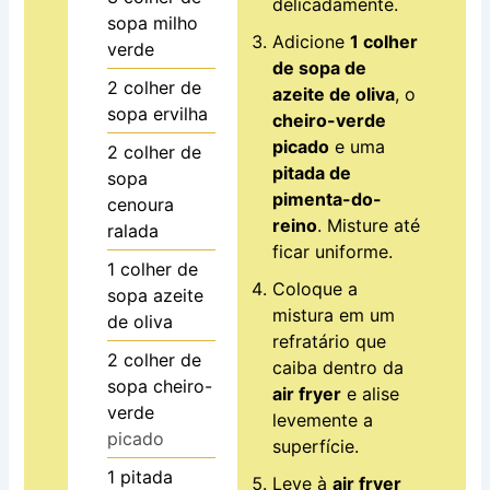
delicadamente.
sopa
milho
Adicione
1 colher
verde
de sopa de
2
colher de
azeite de oliva
, o
sopa
ervilha
cheiro-verde
picado
e uma
2
colher de
pitada de
sopa
pimenta-do-
cenoura
reino
. Misture até
ralada
ficar uniforme.
1
colher de
Coloque a
sopa
azeite
mistura em um
de oliva
refratário que
2
colher de
caiba dentro da
sopa
cheiro-
air fryer
e alise
verde
levemente a
picado
superfície.
1
pitada
Leve à
air fryer