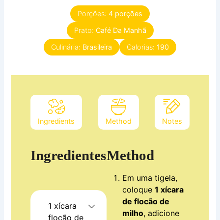
Porções:
4
porções
Prato:
Café Da Manhã
Culinária:
Brasileira
Calorias:
190
Ingredients
Method
Notes
Ingredientes
Method
Em uma tigela,
coloque
1 xícara
de flocão de
1
xícara
milho
, adicione
flocão de