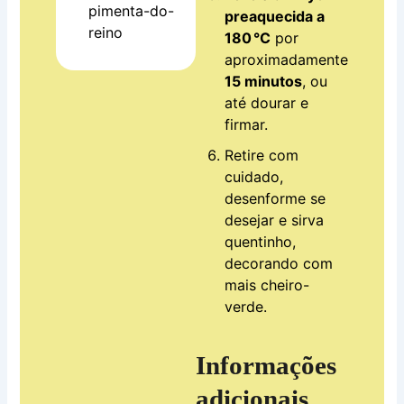
pimenta-do-
preaquecida a
reino
180 °C
por
aproximadamente
15 minutos
, ou
até dourar e
firmar.
Retire com
cuidado,
desenforme se
desejar e sirva
quentinho,
decorando com
mais cheiro-
verde.
Informações
adicionais