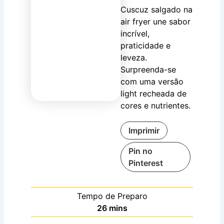
Cuscuz salgado na
air fryer une sabor
incrível,
praticidade e
leveza.
Surpreenda-se
com uma versão
light recheada de
cores e nutrientes.
Imprimir
Pin no
Pinterest
Tempo de Preparo
minutes
26
mins