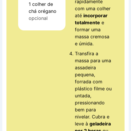
rapidamente
1
colher de
com uma colher
chá
orégano
até
incorporar
opcional
totalmente
e
formar uma
massa cremosa
e úmida.
Transfira a
massa para uma
assadeira
pequena,
forrada com
plástico filme ou
untada,
pressionando
bem para
nivelar. Cubra e
leve à
geladeira
por 2 horas
ou