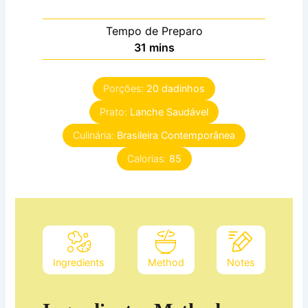
Tempo de Preparo
minutes
31
mins
Porções:
20
dadinhos
Prato:
Lanche Saudável
Culinária:
Brasileira Contemporânea
Calorias:
85
Ingredients
Method
Notes