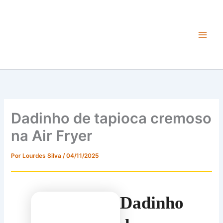
Ir
para
o
conteúdo
Main
Men
Dadinho de tapioca cremoso
na Air Fryer
Por
Lourdes Silva
/
04/11/2025
Dadinho