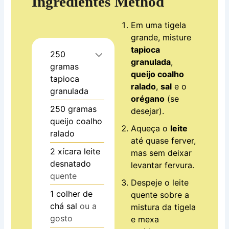
Ingredientes
Method
Em uma tigela
grande, misture
tapioca
250
granulada
,
gramas
queijo coalho
tapioca
ralado
,
sal
e o
granulada
orégano
(se
250
gramas
desejar).
queijo coalho
Aqueça o
leite
ralado
até quase ferver,
2
xícara
leite
mas sem deixar
desnatado
levantar fervura.
quente
Despeje o leite
1
colher de
quente sobre a
chá
sal
ou a
mistura da tigela
gosto
e mexa