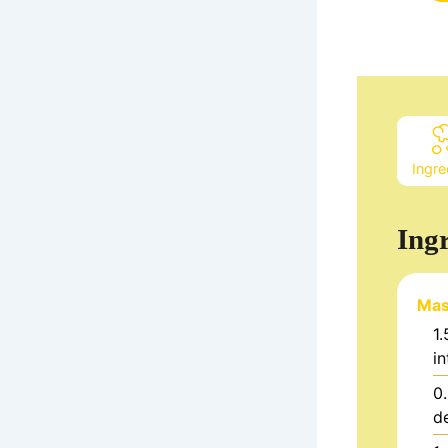
Ingre
Ing
Mas
1.
in
0
d