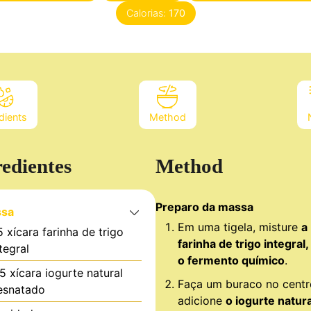
Calorias:
170
dients
Method
redientes
Method
Preparo da massa
sa
Em uma tigela, misture
a
5
xícara
farinha de trigo
farinha de trigo integral,
tegral
o fermento químico
.
.5
xícara
iogurte natural
Faça um buraco no centr
esnatado
adicione
o iogurte natura