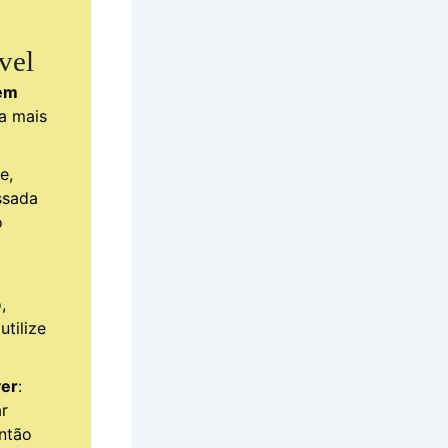
ível
bem
a mais
e,
ssada
o
,
utilize
yer
:
r
ntão