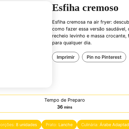
Esfiha cremoso
Esfiha cremosa na
air fryer
: descub
como fazer essa versão saudável,
recheio levinho e massa crocante, f
para qualquer dia.
Imprimir
Pin no Pinterest
Tempo de Preparo
minutes
36
mins
orções:
8
unidades
Prato:
Lanche
Culinária:
Árabe Adapta