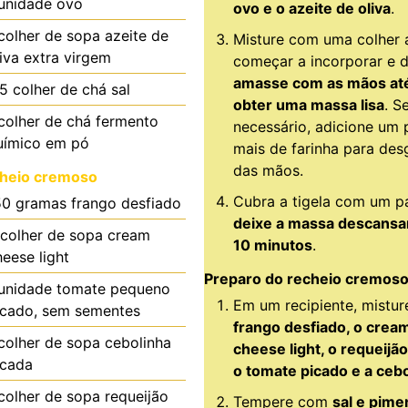
unidade
ovo
ovo e o azeite de oliva
.
colher de sopa
azeite de
Misture com uma colher 
liva extra virgem
começar a incorporar e 
amasse com as mãos at
.5
colher de chá
sal
obter uma massa lisa
. S
colher de chá
fermento
necessário, adicione um
uímico em pó
mais de farinha para des
das mãos.
heio cremoso
Cubra a tigela com um p
50
gramas
frango desfiado
deixe a massa descansa
colher de sopa
cream
10 minutos
.
heese light
Preparo do recheio cremos
unidade
tomate pequeno
Em um recipiente, mistu
icado, sem sementes
frango desfiado, o crea
colher de sopa
cebolinha
cheese light, o requeijão 
icada
o tomate picado e a ceb
colher de sopa
requeijão
Tempere com
sal e pime