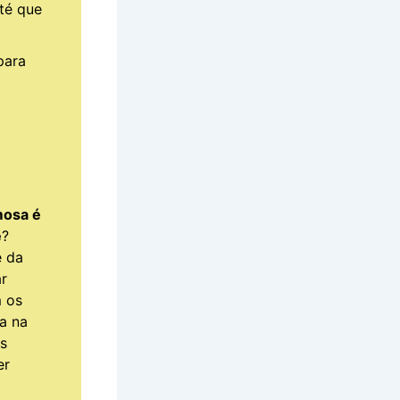
té que
para
mosa é
e
?
e da
r
m os
a na
is
er