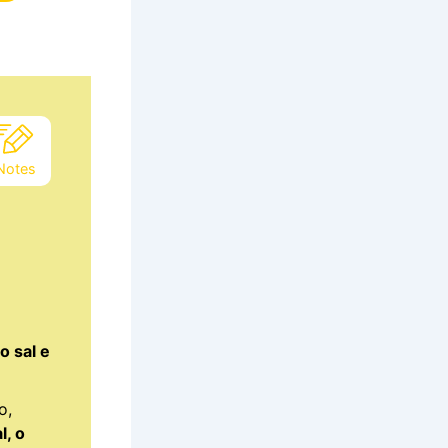
Notes
 o sal e
o,
l, o