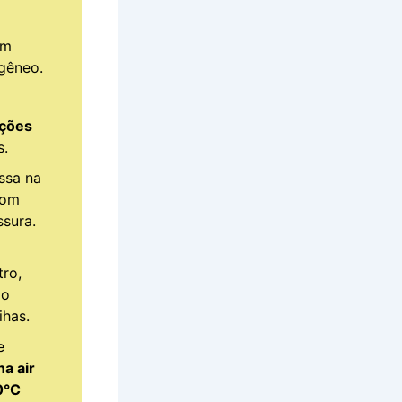
um
gêneo.
rções
s.
ssa na
com
sura.
ro,
do
ihas.
e
na air
0°C