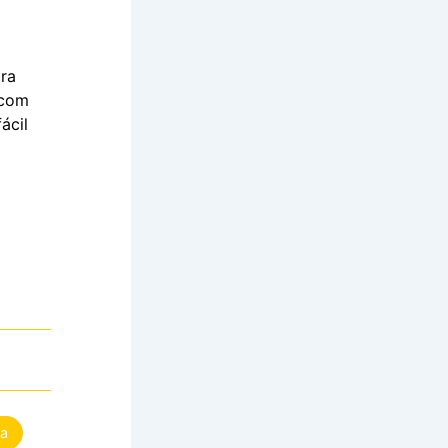
ra
 com
ácil
da