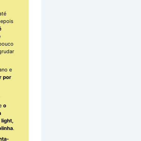
até
depois
é
e
 pouco
grudar
ano e
r por
o
re
o
m
light,
olinha
.
nta-