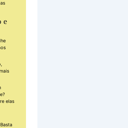
das
o e
lhe
ãos
,
mais
m
te?
re elas
 Basta