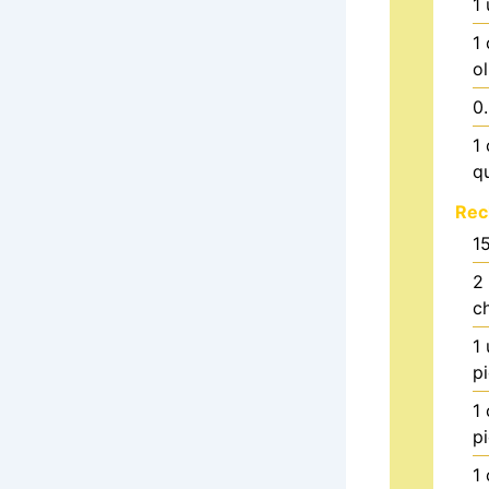
1
1
o
0
1
q
Rec
1
2
c
1
p
1
p
1