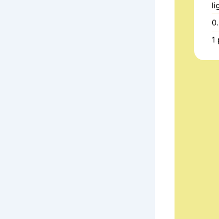
li
0
1