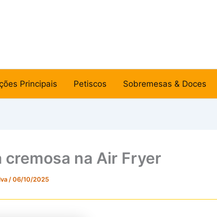
ções Principais
Petiscos
Sobremesas & Doces
a cremosa na Air Fryer
lva
/
06/10/2025