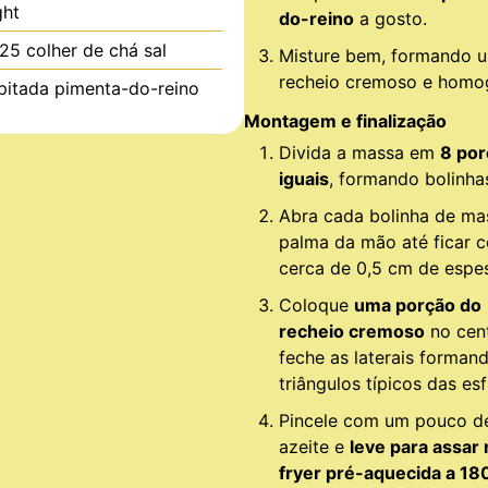
ght
do-reino
a gosto.
.25
colher de chá
sal
Misture bem, formando 
recheio cremoso e homo
pitada
pimenta-do-reino
Montagem e finalização
Divida a massa em
8 po
iguais
, formando bolinha
Abra cada bolinha de ma
palma da mão até ficar 
cerca de 0,5 cm de espes
Coloque
uma porção do
recheio cremoso
no cent
feche as laterais forman
triângulos típicos das esf
Pincele com um pouco d
azeite e
leve para assar 
fryer pré-aquecida a 18