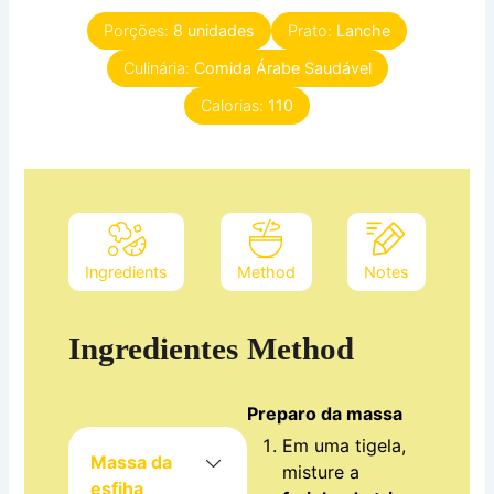
Porções:
8
unidades
Prato:
Lanche
Culinária:
Comida Árabe Saudável
Calorias:
110
Ingredients
Method
Notes
Ingredientes
Method
Preparo da massa
Em uma tigela,
Massa da
misture a
esfiha