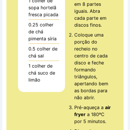
1
colher de
em 8 partes
sopa
hortelã
iguais. Abra
fresca picada
cada parte em
0.25
colher
discos finos.
de chá
Coloque uma
pimenta síria
porção do
recheio no
0.5
colher de
centro de cada
chá
sal
disco e feche
1
colher de
formando
chá
suco de
triângulos,
limão
apertando bem
as bordas para
não abrir.
Pré-aqueça a
air
fryer
a 180ºC
por 5 minutos.