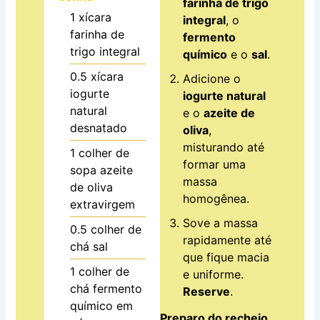
farinha de trigo
1
xícara
integral
, o
farinha de
fermento
trigo integral
químico
e o
sal
.
0.5
xícara
Adicione o
iogurte
iogurte natural
natural
e o
azeite de
desnatado
oliva
,
misturando até
1
colher de
formar uma
sopa
azeite
massa
de oliva
homogênea.
extravirgem
Sove a massa
0.5
colher de
rapidamente até
chá
sal
que fique macia
1
colher de
e uniforme.
chá
fermento
Reserve
.
químico em
Preparo do recheio