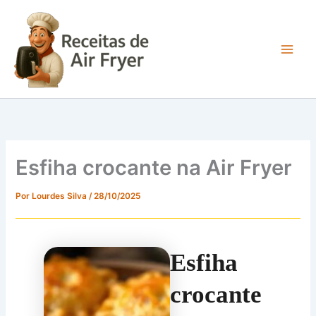
Ir
para
o
conteúdo
Main
Men
Esfiha crocante na Air Fryer
Por
Lourdes Silva
/
28/10/2025
Esfiha
crocante