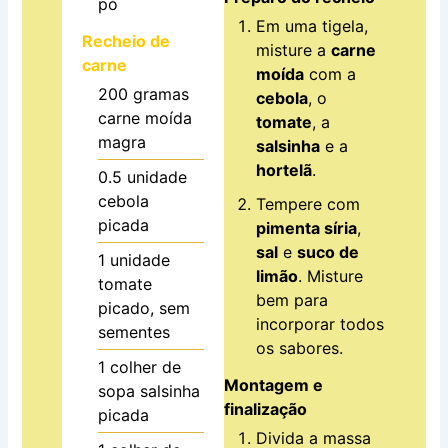
pó
Em uma tigela,
Recheio de
misture a
carne
carne
moída
com a
200
gramas
cebola
, o
carne moída
tomate
, a
magra
salsinha
e a
hortelã
.
0.5
unidade
cebola
Tempere com
picada
pimenta síria
,
sal
e
suco de
1
unidade
limão
. Misture
tomate
bem para
picado, sem
incorporar todos
sementes
os sabores.
1
colher de
Montagem e
sopa
salsinha
finalização
picada
Divida a massa