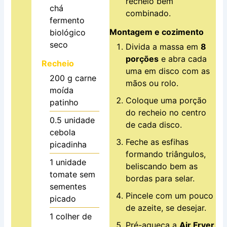
recheio bem
chá
combinado.
fermento
Montagem e cozimento
biológico
seco
Divida a massa em
8
porções
e abra cada
Recheio
uma em disco com as
200
g
carne
mãos ou rolo.
moída
Coloque uma porção
patinho
do recheio no centro
0.5
unidade
de cada disco.
cebola
Feche as esfihas
picadinha
formando triângulos,
1
unidade
beliscando bem as
tomate sem
bordas para selar.
sementes
Pincele com um pouco
picado
de azeite, se desejar.
1
colher de
Pré-aqueça a
Air Fryer