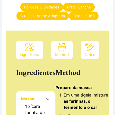
Porções:
8
unidades
Prato:
Lanche
Culinária:
Árabe Adaptada
Calorias:
160
Ingredients
Method
Notes
Ingredientes
Method
Preparo da massa
Em uma tigela, misture
Massa
as farinhas, o
1
xícara
fermento e o sal
.
farinha de