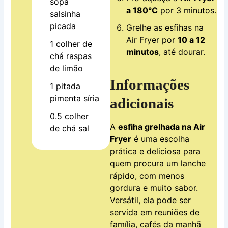
sopa
a 180°C
por 3 minutos.
salsinha
picada
Grelhe as esfihas na
Air Fryer por
10 a 12
1
colher de
minutos
, até dourar.
chá
raspas
de limão
Informações
1
pitada
pimenta síria
adicionais
0.5
colher
A
esfiha grelhada na Air
de chá
sal
Fryer
é uma escolha
prática e deliciosa para
quem procura um lanche
rápido, com menos
gordura e muito sabor.
Versátil, ela pode ser
servida em reuniões de
família, cafés da manhã