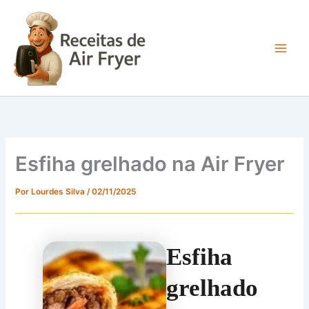
Ir
para
o
conteúdo
Main
Men
Esfiha grelhado na Air Fryer
Por
Lourdes Silva
/
02/11/2025
Esfiha
grelhado