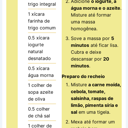
Adicione
o iogurte, a
trigo integral
água morna e o azeite
.
1
xícara
Misture até formar
farinha de
uma massa
trigo comum
homogênea.
0.5
xícara
Sove a massa por
5
iogurte
minutos
até ficar lisa.
natural
Cubra e deixe
desnatado
descansar por
20
minutos
.
0.5
xícara
água morna
Preparo do recheio
Misture
a carne moída,
1
colher de
cebola, tomate,
sopa
azeite
salsinha, raspas de
de oliva
limão, pimenta síria e
0.5
colher
sal
em uma tigela.
de chá
sal
Mexa até formar um
1
colher de