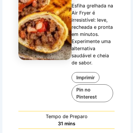
Esfiha grelhada na
Air Fryer é
irresistível: leve,
recheada e pronta
em minutos.
Experimente uma
alternativa
saudável e cheia
de sabor.
Imprimir
Pin no
Pinterest
Tempo de Preparo
minutes
31
mins