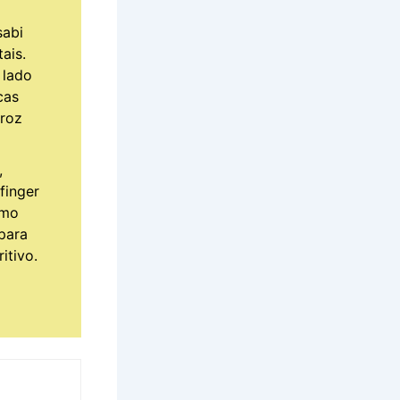
sabi
ais.
 lado
cas
rroz
,
finger
omo
para
itivo.