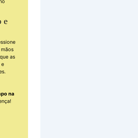
no
o e
essione
s mãos
 que as
 e
es.
mpo na
ença!