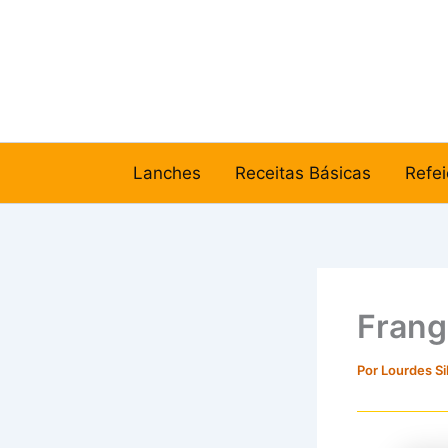
Ir
para
o
conteúdo
Lanches
Receitas Básicas
Refei
Frang
Por
Lourdes Si