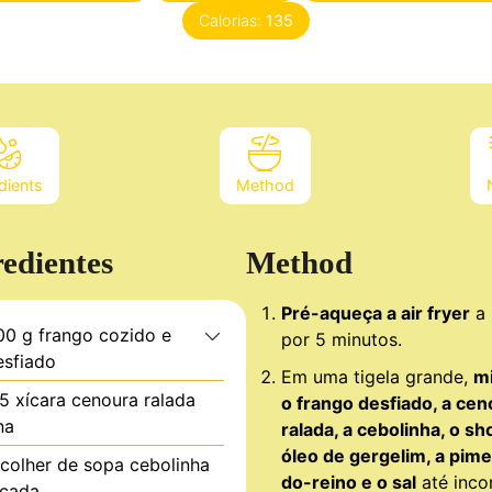
Calorias:
135
dients
Method
redientes
Method
Pré-aqueça a air fryer
a 
00
g
frango cozido e
por 5 minutos.
esfiado
Em uma tigela grande,
m
.5
xícara
cenoura ralada
o frango desfiado, a cen
na
ralada, a cebolinha, o sh
óleo de gergelim, a pim
colher de sopa
cebolinha
do-reino e o sal
até inco
icada