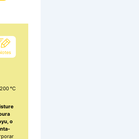
Notes
200 °C
isture
oura
oyu, o
enta-
rporar