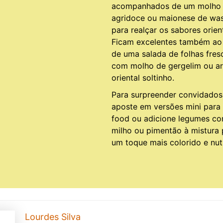
acompanhados de um molho
agridoce ou maionese de wa
para realçar os sabores orient
Ficam excelentes também ao
de uma salada de folhas fres
com molho de gergelim ou a
oriental soltinho.
Para surpreender convidados
aposte em versões mini para 
food ou adicione legumes c
milho ou pimentão à mistura 
um toque mais colorido e nutr
Lourdes Silva