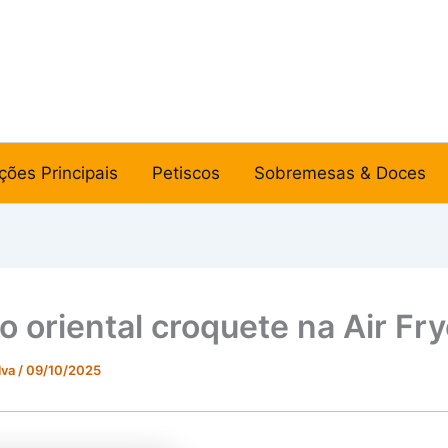
ções Principais
Petiscos
Sobremesas & Doces
o oriental croquete na Air Fry
lva
/
09/10/2025