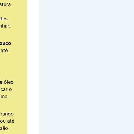
stura
etes
nhar.
a
ouco
até
e óleo
icar o
oma
frango
 ou até
rsão