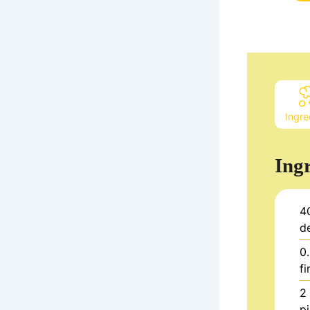
Ingre
Ing
4
d
0
fi
2
p