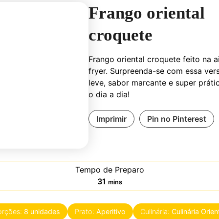
Frango oriental
croquete
Frango oriental croquete feito na a
fryer. Surpreenda-se com essa ver
leve, sabor marcante e super práti
o dia a dia!
Imprimir
Pin no Pinterest
Tempo de Preparo
minutes
31
mins
orções:
8
unidades
Prato:
Aperitivo
Culinária:
Culinária Orien