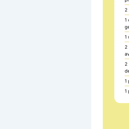
2
1
g
1
2
a
2
d
1
1