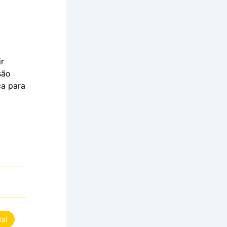
ir
são
ca para
tal