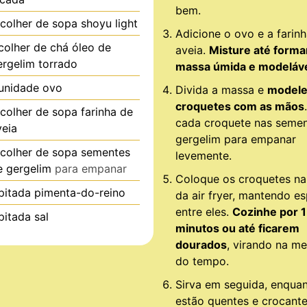
bem.
colher de sopa
shoyu light
Adicione o ovo e a farin
colher de chá
óleo de
aveia.
Misture até form
ergelim torrado
massa úmida e modeláv
unidade
ovo
Divida a massa e
modele
croquetes com as mãos
colher de sopa
farinha de
cada croquete nas semen
veia
gergelim para empanar
colher de sopa
sementes
levemente.
e gergelim
para empanar
Coloque os croquetes na
pitada
pimenta-do-reino
da air fryer, mantendo e
entre eles.
Cozinhe por 
pitada
sal
minutos ou até ficarem
dourados
, virando na m
do tempo.
Sirva em seguida, enqua
estão quentes e crocante