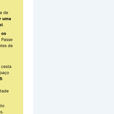
ha de
ar uma
el
.
 os
. Passe
tes de
 cesta
spaço
15
etade
nto
s.