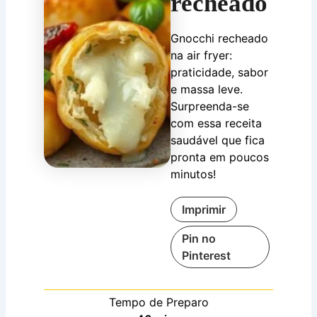
recheado
Gnocchi recheado
na air fryer:
praticidade, sabor
e massa leve.
Surpreenda-se
com essa receita
saudável que fica
pronta em poucos
minutos!
Imprimir
Pin no
Pinterest
Tempo de Preparo