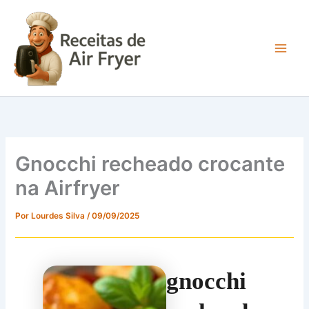
Ir
para
o
conteúdo
Main
Men
Gnocchi recheado crocante
na Airfryer
Por
Lourdes Silva
/
09/09/2025
gnocchi