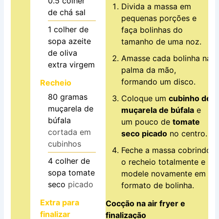
0.5
colher
Divida a massa em
de chá
sal
pequenas porções e
1
colher de
faça bolinhas do
sopa
azeite
tamanho de uma noz.
de oliva
Amasse cada bolinha na
extra virgem
palma da mão,
formando um disco.
Recheio
80
gramas
Coloque um
cubinho de
muçarela de
muçarela de búfala
e
búfala
um pouco de
tomate
cortada em
seco picado
no centro.
cubinhos
Feche a massa cobrindo
4
colher de
o recheio totalmente e
sopa
tomate
modele novamente em
seco
picado
formato de bolinha.
Extra para
Cocção na air fryer e
finalizar
finalização