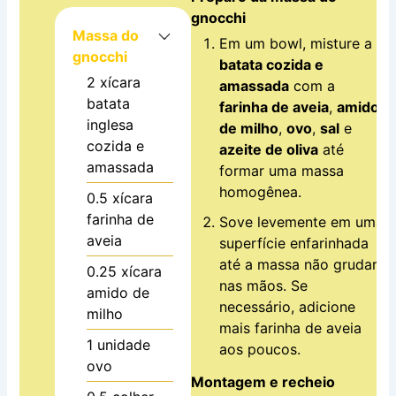
gnocchi
Massa do
Em um bowl, misture a
gnocchi
batata cozida e
2
xícara
amassada
com a
batata
farinha de aveia
,
amido
inglesa
de milho
,
ovo
,
sal
e
cozida e
azeite de oliva
até
amassada
formar uma massa
homogênea.
0.5
xícara
farinha de
Sove levemente em uma
aveia
superfície enfarinhada
até a massa não grudar
0.25
xícara
nas mãos. Se
amido de
necessário, adicione
milho
mais farinha de aveia
1
unidade
aos poucos.
ovo
Montagem e recheio