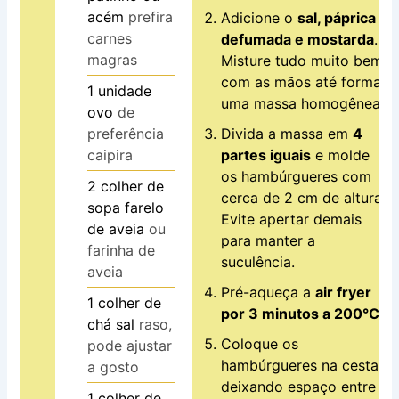
acém
prefira
Adicione o
sal, páprica
carnes
defumada e mostarda
.
magras
Misture tudo muito bem
com as mãos até formar
1
unidade
uma massa homogênea.
ovo
de
preferência
Divida a massa em
4
caipira
partes iguais
e molde
os hambúrgueres com
2
colher de
cerca de 2 cm de altura.
sopa
farelo
Evite apertar demais
de aveia
ou
para manter a
farinha de
suculência.
aveia
Pré-aqueça a
air fryer
1
colher de
por 3 minutos a 200°C
.
chá
sal
raso,
Coloque os
pode ajustar
hambúrgueres na cesta,
a gosto
deixando espaço entre
1
colher de