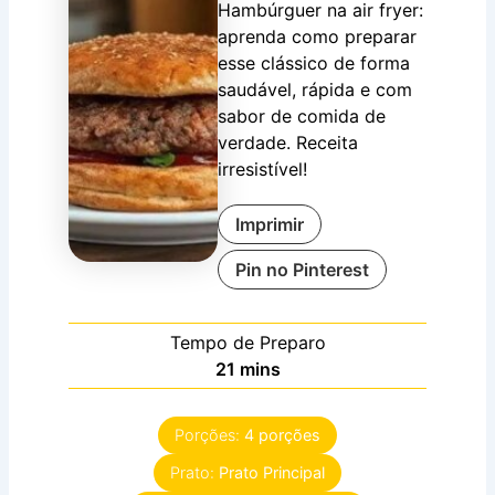
Hambúrguer na air fryer:
aprenda como preparar
esse clássico de forma
saudável, rápida e com
sabor de comida de
verdade. Receita
irresistível!
Imprimir
Pin no Pinterest
Tempo de Preparo
minutes
21
mins
Porções:
4
porções
Prato:
Prato Principal