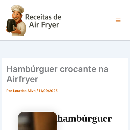
Ir
para
o
conteúdo
Main
Men
Hambúrguer crocante na
Airfryer
Por
Lourdes Silva
/
11/09/2025
hambúrguer