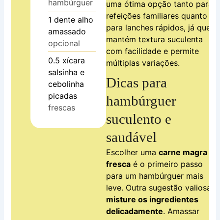
hambúrguer
uma ótima opção tanto para
refeições familiares quanto
1
dente
alho
para lanches rápidos, já que
amassado
mantém textura suculenta
opcional
com facilidade e permite
0.5
xícara
múltiplas variações.
salsinha e
Dicas para
cebolinha
picadas
hambúrguer
frescas
suculento e
saudável
Escolher uma
carne magra e
fresca
é o primeiro passo
para um hambúrguer mais
leve. Outra sugestão valiosa:
misture os ingredientes
delicadamente
. Amassar