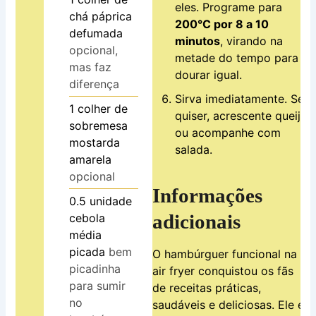
eles. Programe para
chá
páprica
200°C por 8 a 10
defumada
minutos
, virando na
opcional,
metade do tempo para
mas faz
dourar igual.
diferença
Sirva imediatamente. Se
1
colher de
quiser, acrescente queijo
sobremesa
ou acompanhe com
mostarda
salada.
amarela
opcional
Informações
0.5
unidade
adicionais
cebola
média
picada
bem
O hambúrguer funcional na
picadinha
air fryer conquistou os fãs
para sumir
de receitas práticas,
no
saudáveis e deliciosas. Ele é