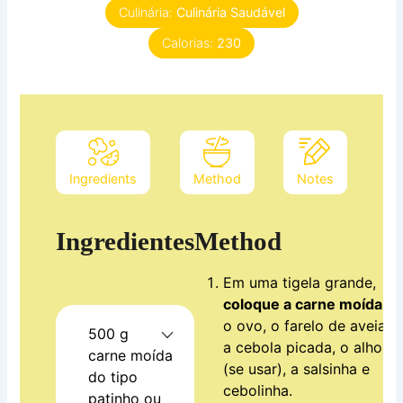
Culinária:
Culinária Saudável
Calorias:
230
Ingredients
Method
Notes
Ingredientes
Method
Em uma tigela grande,
coloque a carne moída
,
o ovo, o farelo de aveia,
500
g
a cebola picada, o alho
carne moída
(se usar), a salsinha e
do tipo
cebolinha.
patinho ou