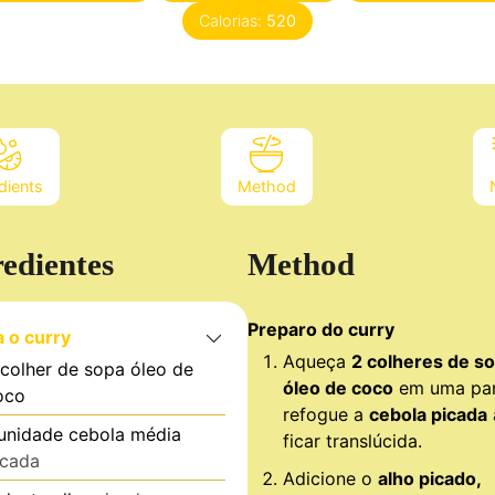
Calorias:
520
dients
Method
redientes
Method
Preparo do curry
a o curry
Aqueça
2 colheres de s
colher de sopa
óleo de
óleo de coco
em uma pan
oco
refogue a
cebola picada
unidade
cebola média
ficar translúcida.
icada
Adicione o
alho picado,