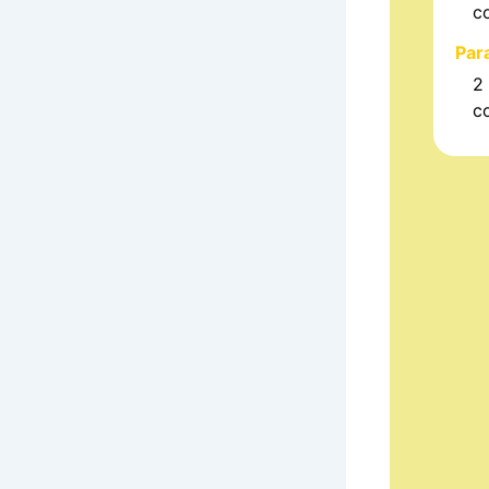
c
Para
2
c