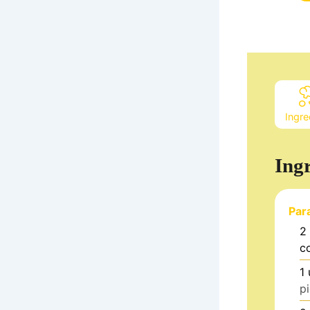
Ingre
Ing
Par
2
c
1
p