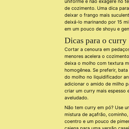
uniforme e não exagere no 
de cozimento. Uma dica para
deixar o frango mais suculen
deixá-lo marinando por 15 m
em um pouco de shoyu e gen
Dicas para o curry
Cortar a cenoura em pedaço
menores acelera o cozimento
deixa o molho com textura m
homogênea. Se preferir, bata
do molho no liquidificador an
adicionar o amido de milho p
criar um curry mais espesso 
aveludado.
Não tem curry em pó? Use u
mistura de açafrão, cominho,
coentro e um pouco de pime
caiena para uma versão casei