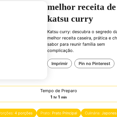
melhor receita de
katsu curry
Katsu curry: descubra o segredo d
melhor receita caseira, prática e c
sabor para reunir família sem
complicação.
Imprimir
Pin no Pinterest
Tempo de Preparo
hora
minute
1
1
hr
min
Porções:
4
porções
Prato:
Prato Principal
Culinária:
Japones