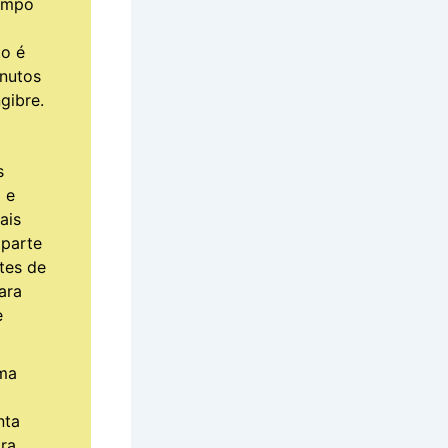
tempo
to é
inutos
gibre.
s
 e
ais
 parte
tes de
ara
e
ma
nta
ra.