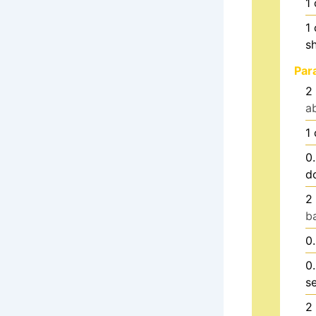
1
1
s
Par
2
a
1
0
d
2
b
0
0
s
2