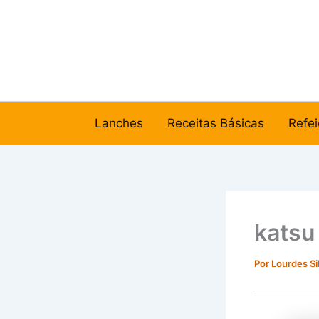
Ir
para
o
conteúdo
Lanches
Receitas Básicas
Refei
katsu
Por
Lourdes Si