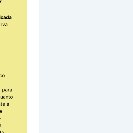
y
icada
irva
ico
o para
quanto
nte a
e
o
a
da