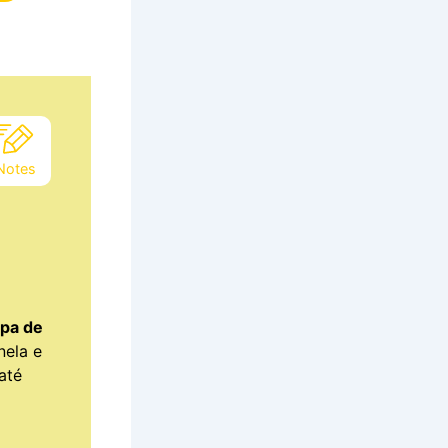
Notes
opa de
ela e
até