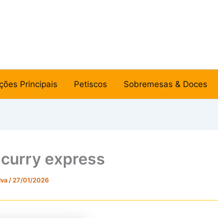
ções Principais
Petiscos
Sobremesas & Doces
 curry express
lva
/
27/01/2026