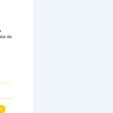
a
heia de
a