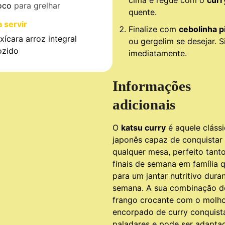
cima e regue com o
curr
oco
para grelhar
quente.
 servir
Finalize com
cebolinha p
xícara
arroz integral
ou gergelim se desejar. S
ozido
imediatamente.
Informações
adicionais
O
katsu curry
é aquele cláss
japonês capaz de conquistar
qualquer mesa, perfeito tant
finais de semana em família 
para um jantar nutritivo dura
semana. A sua combinação d
frango crocante com o molh
encorpado de curry conquist
paladares e pode ser adapta