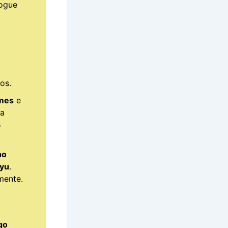
fogue
os.
umes
e
ra
5
ho
oyu
.
mente.
go