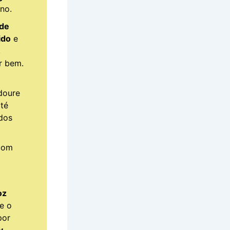
no.
 de
ido
e
,
r bem.
 doure
até
dos
 com
oz
e o
or