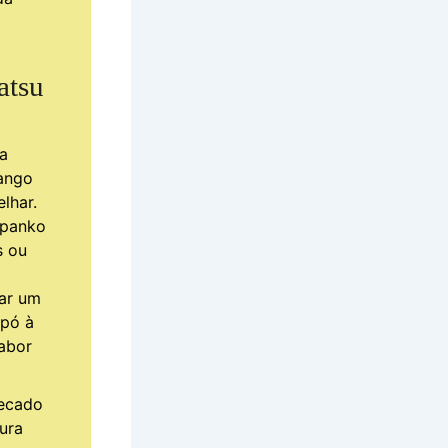
atsu
ra
rango
lhar.
a panko
s ou
ar um
 pó à
abor
secado
ura