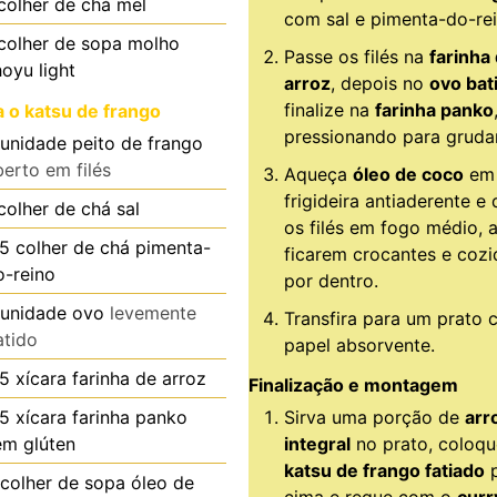
colher de chá
mel
com sal e pimenta-do-rei
colher de sopa
molho
Passe os filés na
farinha
hoyu light
arroz
, depois no
ovo bat
finalize na
farinha panko
a o katsu de frango
pressionando para gruda
unidade
peito de frango
berto em filés
Aqueça
óleo de coco
em
frigideira antiaderente e
colher de chá
sal
os filés em fogo médio, 
.5
colher de chá
pimenta-
ficarem crocantes e cozi
o-reino
por dentro.
unidade
ovo
levemente
Transfira para um prato
atido
papel absorvente.
.5
xícara
farinha de arroz
Finalização e montagem
.5
xícara
farinha panko
Sirva uma porção de
arr
em glúten
integral
no prato, coloqu
katsu de frango fatiado
p
colher de sopa
óleo de