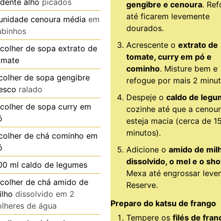
dente
alho
picados
gengibre e cenoura
. Re
até ficarem levemente
unidade
cenoura média
em
dourados.
ubinhos
Acrescente o
extrato de
colher de sopa
extrato de
tomate, curry em pó e
omate
cominho
. Misture bem e
colher de sopa
gengibre
refogue por mais 2 minut
resco
ralado
Despeje o
caldo de leg
colher de sopa
curry em
cozinhe até que a cenou
ó
esteja macia (cerca de 1
minutos).
colher de chá
cominho em
ó
Adicione o
amido de mil
dissolvido, o mel e o sh
00
ml
caldo de legumes
Mexa até engrossar leve
colher de chá
amido de
Reserve.
ilho
dissolvido em 2
Preparo do katsu de frango
olheres de água
Tempere os
filés de fran