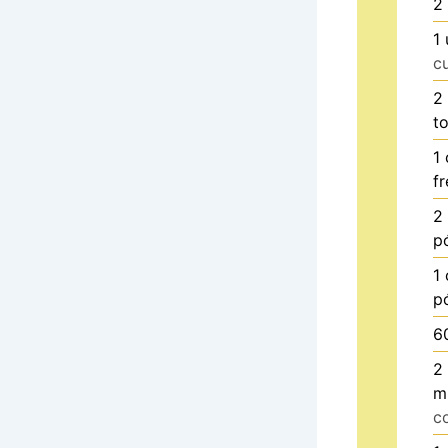
2
1
c
2
t
1
f
2
p
1
p
6
2
m
c