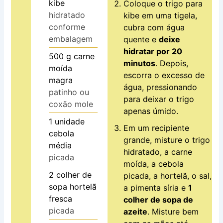
kibe
Coloque o trigo para
hidratado
kibe em uma tigela,
conforme
cubra com água
embalagem
quente e
deixe
hidratar por 20
500
g
carne
minutos
. Depois,
moída
escorra o excesso de
magra
água, pressionando
patinho ou
para deixar o trigo
coxão mole
apenas úmido.
1
unidade
Em um recipiente
cebola
grande, misture o trigo
média
hidratado, a carne
picada
moída, a cebola
2
colher de
picada, a hortelã, o sal,
sopa
hortelã
a pimenta síria e
1
fresca
colher de sopa de
picada
azeite
. Misture bem