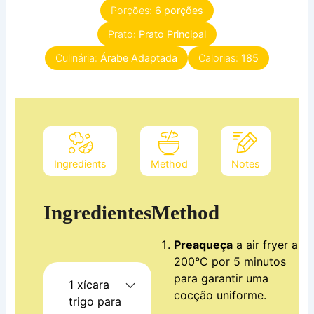
Porções:
6
porções
Prato:
Prato Principal
Culinária:
Árabe Adaptada
Calorias:
185
Ingredients
Method
Notes
Ingredientes
Method
Preaqueça
a air fryer a
200°C por 5 minutos
para garantir uma
1
xícara
cocção uniforme.
trigo para