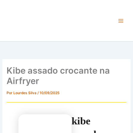
Ir
para
o
conteúdo
Main
Men
Kibe assado crocante na
Airfryer
Por
Lourdes Silva
/
10/09/2025
kibe