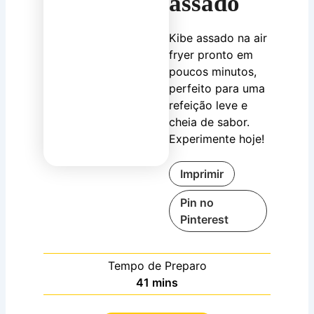
assado
Kibe assado na air
fryer pronto em
poucos minutos,
perfeito para uma
refeição leve e
cheia de sabor.
Experimente hoje!
Imprimir
Pin no
Pinterest
Tempo de Preparo
minutes
41
mins