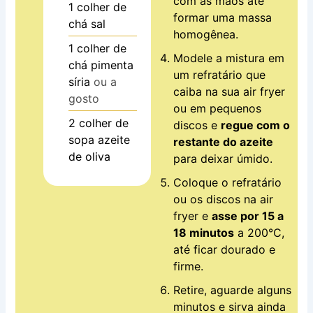
com as mãos até
1
colher de
formar uma massa
chá
sal
homogênea.
1
colher de
Modele a mistura em
chá
pimenta
um refratário que
síria
ou a
caiba na sua air fryer
gosto
ou em pequenos
2
colher de
discos e
regue com o
sopa
azeite
restante do azeite
de oliva
para deixar úmido.
Coloque o refratário
ou os discos na air
fryer e
asse por 15 a
18 minutos
a 200°C,
até ficar dourado e
firme.
Retire, aguarde alguns
minutos e sirva ainda