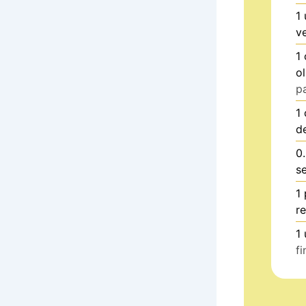
1
v
1
o
p
1
d
0
s
1
r
1
fi