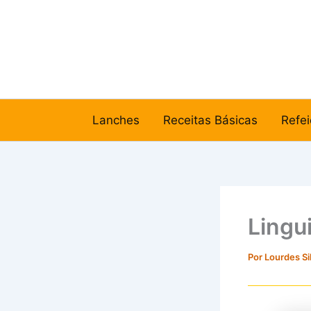
Ir
para
o
conteúdo
Lanches
Receitas Básicas
Refei
Lingui
Por
Lourdes Si