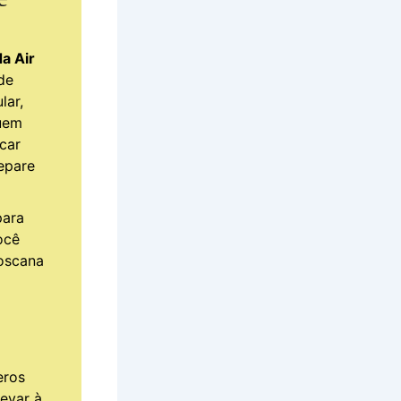
a Air
de
lar,
quem
car
repare
ara
ocê
toscana
eros
levar à