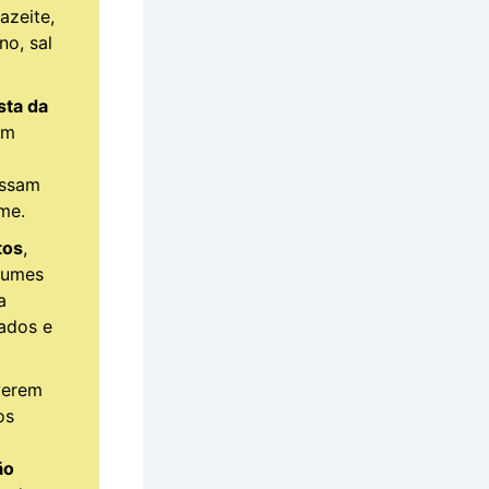
azeite,
o, sal
sta da
em
o
ossam
me.
tos
,
egumes
a
ados e
verem
os
ão