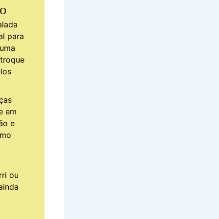
do
alada
al para
 uma
 troque
los
iças
te em
ão e
omo
ri ou
ainda