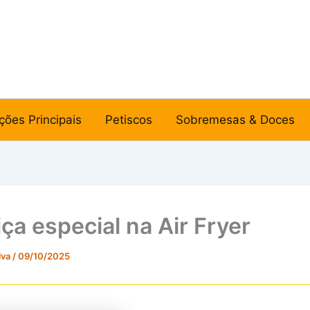
ções Principais
Petiscos
Sobremesas & Doces
ça especial na Air Fryer
lva
/
09/10/2025