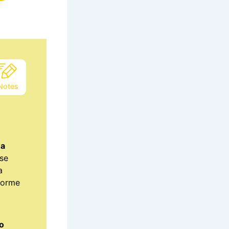
Notes
 a
se
a
forme
 o