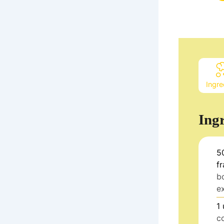
Ingre
Ing
5
fr
b
e
1
c