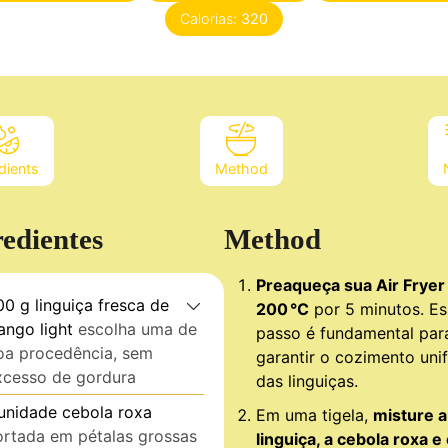
Calorias:
320
dients
Method
redientes
Method
Preaqueça sua Air Fryer
00
g
linguiça fresca de
200 °C
por 5 minutos. Es
ango light
escolha uma de
passo é fundamental par
oa procedência, sem
garantir o cozimento uni
xcesso de gordura
das linguiças.
unidade
cebola roxa
Em uma tigela,
misture a
ortada em pétalas grossas
linguiça, a cebola roxa e