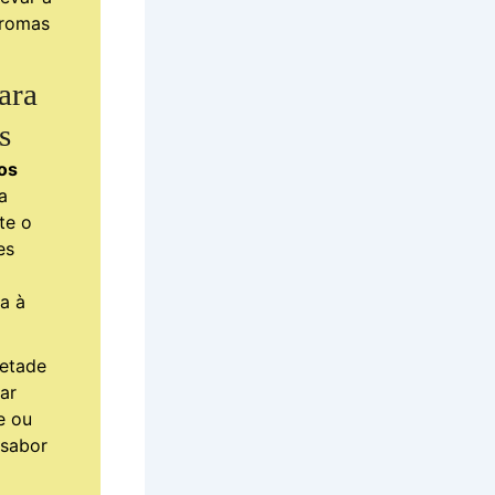
 aromas
ara
s
os
a
te o
es
a à
metade
ar
e ou
 sabor