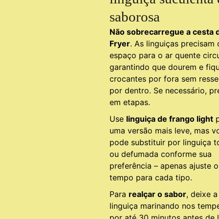
saborosa
Não sobrecarregue a cesta d
Fryer
. As linguiças precisam 
espaço para o ar quente circu
garantindo que dourem e fi
crocantes por fora sem resse
por dentro. Se necessário, p
em etapas.
Use
linguiça de frango light
p
uma versão mais leve, mas v
pode substituir por linguiça 
ou defumada conforme sua
preferência – apenas ajuste o
tempo para cada tipo.
Para
realçar o sabor
, deixe a
linguiça marinando nos temp
por até 30 minutos antes de 