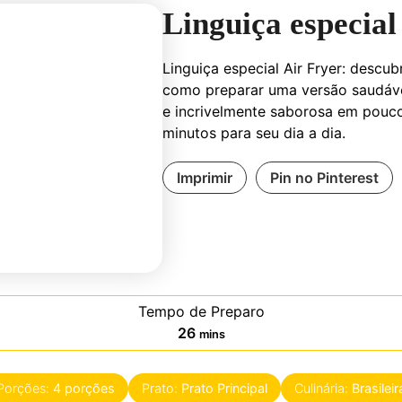
Linguiça especial
Linguiça especial Air Fryer: descub
como preparar uma versão saudáve
e incrivelmente saborosa em pouc
minutos para seu dia a dia.
Imprimir
Pin no Pinterest
Tempo de Preparo
minutes
26
mins
Porções:
4
porções
Prato:
Prato Principal
Culinária:
Brasileir