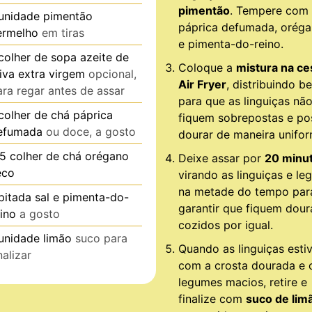
pimentão
. Tempere com 
unidade
pimentão
páprica defumada, orégan
ermelho
em tiras
e pimenta-do-reino.
colher de sopa
azeite de
Coloque a
mistura na ce
liva extra virgem
opcional,
Air Fryer
, distribuindo b
ara regar antes de assar
para que as linguiças nã
colher de chá
páprica
fiquem sobrepostas e p
efumada
ou doce, a gosto
dourar de maneira unifor
.5
colher de chá
orégano
Deixe assar por
20 minu
eco
virando as linguiças e l
na metade do tempo par
pitada
sal e pimenta-do-
garantir que fiquem dour
eino
a gosto
cozidos por igual.
unidade
limão
suco para
Quando as linguiças esti
nalizar
com a crosta dourada e 
legumes macios, retire e
finalize com
suco de lim