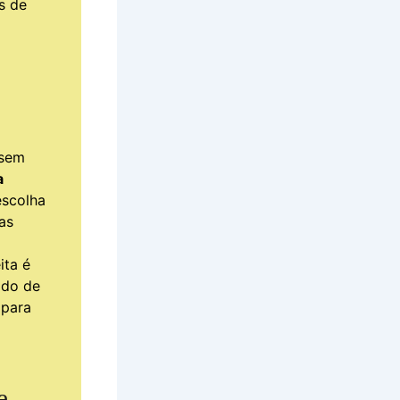
s de
 sem
a
scolha
ras
ita é
ido de
 para
e