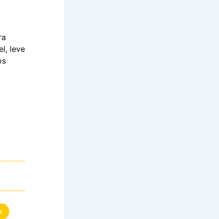
ra
l, leve
os
a