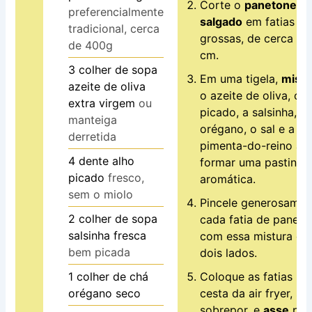
Corte o
panetone
preferencialmente
salgado
em fatias
tradicional, cerca
grossas, de cerca de
de 400g
cm.
3
colher de sopa
Em uma tigela,
mist
azeite de oliva
o azeite de oliva, o a
extra virgem
ou
picado, a salsinha, o
manteiga
orégano, o sal e a
derretida
pimenta-do-reino at
4
dente
alho
formar uma pastinha
picado
fresco,
aromática.
sem o miolo
Pincele generosamen
2
colher de sopa
cada fatia de paneto
salsinha fresca
com essa mistura do
bem picada
dois lados.
1
colher de chá
Coloque as fatias na
orégano seco
cesta da air fryer, s
sobrepor, e
asse
por