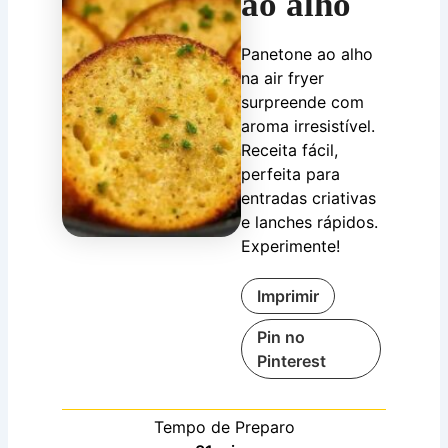
ao alho
Panetone ao alho
na air fryer
surpreende com
aroma irresistível.
Receita fácil,
perfeita para
entradas criativas
e lanches rápidos.
Experimente!
Imprimir
Pin no
Pinterest
Tempo de Preparo