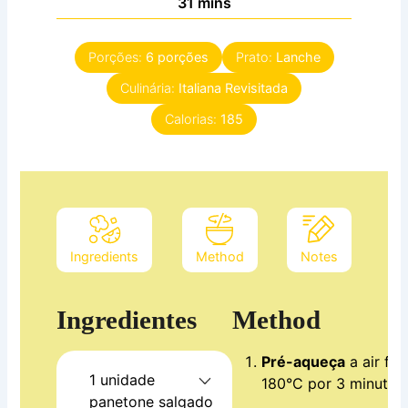
minutes
31
mins
Porções:
6
porções
Prato:
Lanche
Culinária:
Italiana Revisitada
Calorias:
185
Ingredients
Method
Notes
Ingredientes
Method
Pré-aqueça
a air fry
1
unidade
180°C por 3 minutos
panetone salgado