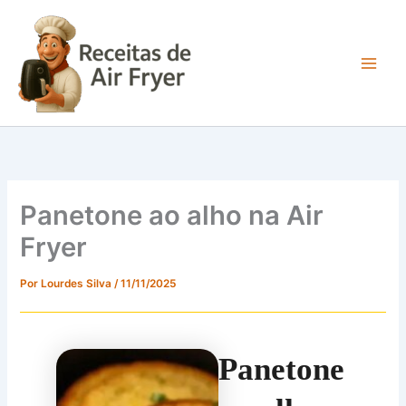
Ir
para
o
conteúdo
Main
Men
Panetone ao alho na Air
Fryer
Por
Lourdes Silva
/
11/11/2025
Panetone