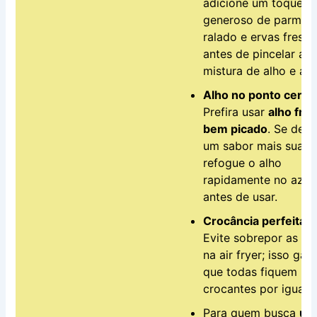
adicione um toque
generoso de parmes
ralado e ervas fresca
antes de pincelar a
mistura de alho e aze
Alho no ponto certo
Prefira usar
alho fre
bem picado
. Se dese
um sabor mais suave
refogue o alho
rapidamente no azei
antes de usar.
Crocância perfeita:
Evite sobrepor as fat
na air fryer; isso gar
que todas fiquem
crocantes por igual.
Para quem busca
um