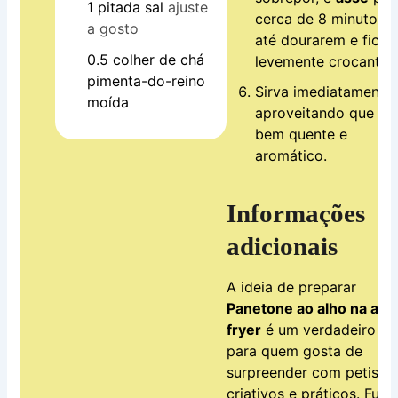
1
pitada
sal
ajuste
cerca de 8 minutos 
a gosto
até dourarem e fica
0.5
colher de chá
levemente crocantes
pimenta-do-reino
Sirva imediatamente,
moída
aproveitando que es
bem quente e
aromático.
Informações
adicionais
A ideia de preparar
Panetone ao alho na air
fryer
é um verdadeiro tr
para quem gosta de
surpreender com petisco
criativos e práticos. Fug