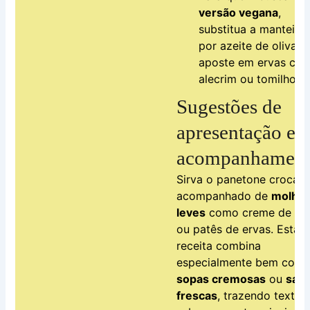
versão vegana
,
substitua a manteiga
por azeite de oliva e
aposte em ervas co
alecrim ou tomilho.
Sugestões de
apresentação e
acompanhament
Sirva o panetone crocan
acompanhado de
molho
leves
como creme de que
ou patês de ervas. Esta
receita combina
especialmente bem com
sopas cremosas
ou
sala
frescas
, trazendo textur