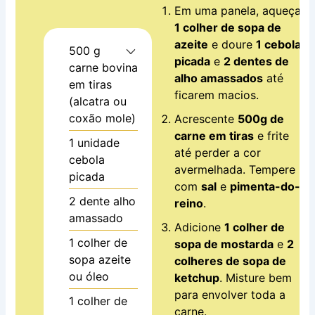
Em uma panela, aqueça
1 colher de sopa de
azeite
e doure
1 cebola
500
g
picada
e
2 dentes de
carne bovina
alho amassados
até
em tiras
ficarem macios.
(alcatra ou
coxão mole)
Acrescente
500g de
carne em tiras
e frite
1
unidade
até perder a cor
cebola
avermelhada. Tempere
picada
com
sal
e
pimenta-do-
2
dente
alho
reino
.
amassado
Adicione
1 colher de
1
colher de
sopa de mostarda
e
2
sopa
azeite
colheres de sopa de
ou óleo
ketchup
. Misture bem
para envolver toda a
1
colher de
carne.