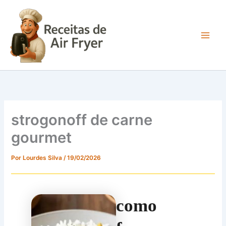
Ir
para
o
conteúdo
Main
Men
strogonoff de carne
gourmet
Por
Lourdes Silva
/
19/02/2026
como