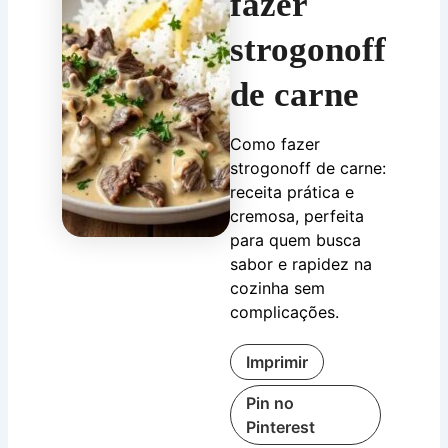
fazer
strogonoff
de carne
Como fazer
strogonoff de carne:
receita prática e
cremosa, perfeita
para quem busca
sabor e rapidez na
cozinha sem
complicações.
Imprimir
Pin no
Pinterest