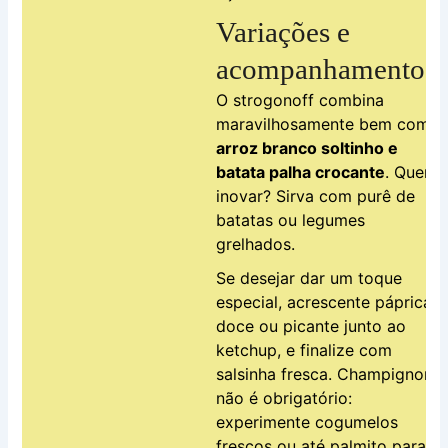
Variações e
acompanhamentos
O strogonoff combina
maravilhosamente bem com
arroz branco soltinho e
batata palha crocante
. Quer
inovar? Sirva com purê de
batatas ou legumes
grelhados.
Se desejar dar um toque
especial, acrescente páprica
doce ou picante junto ao
ketchup, e finalize com
salsinha fresca. Champignon
não é obrigatório:
experimente cogumelos
frescos ou até palmito para