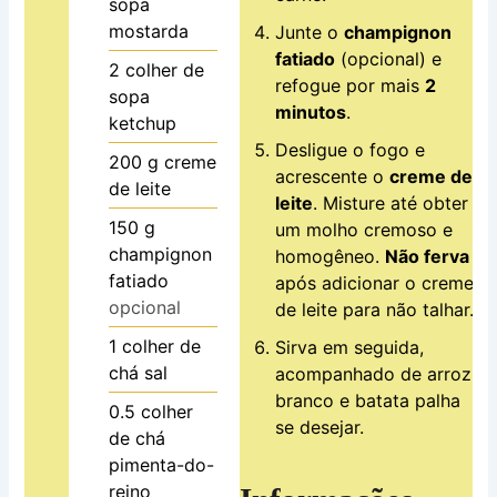
sopa
mostarda
Junte o
champignon
fatiado
(opcional) e
2
colher de
refogue por mais
2
sopa
minutos
.
ketchup
Desligue o fogo e
200
g
creme
acrescente o
creme de
de leite
leite
. Misture até obter
150
g
um molho cremoso e
champignon
homogêneo.
Não ferva
fatiado
após adicionar o creme
opcional
de leite para não talhar.
1
colher de
Sirva em seguida,
chá
sal
acompanhado de arroz
branco e batata palha
0.5
colher
se desejar.
de chá
pimenta-do-
reino