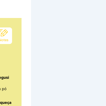
Notes
egusi
m pó
aqueça