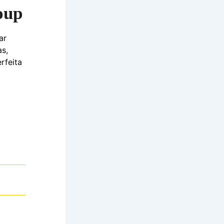
soup
ar
as,
rfeita