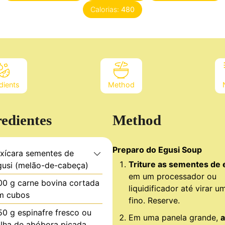
Calorias:
480
dients
Method
redientes
Method
Preparo do Egusi Soup
xícara
sementes de
Triture as sementes de 
gusi (melão-de-cabeça)
em um processador ou
00
g
carne bovina cortada
liquidificador até virar u
m cubos
fino. Reserve.
50
g
espinafre fresco ou
Em uma panela grande,
olha de abóbora picada