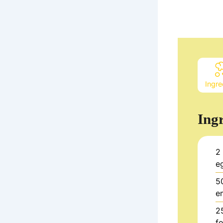
Ingre
Ing
2
e
5
e
2
f