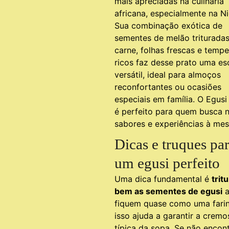
mais apreciadas na culinária
africana, especialmente na Ni
Sua combinação exótica de
sementes de melão triturada
carne, folhas frescas e temp
ricos faz desse prato uma es
versátil, ideal para almoços
reconfortantes ou ocasiões
especiais em família. O Egus
é perfeito para quem busca 
sabores e experiências à mes
Dicas e truques pa
um egusi perfeito
Uma dica fundamental é
trit
bem as sementes de egusi
a
fiquem quase como uma farin
isso ajuda a garantir a crem
típica da sopa. Se não encont