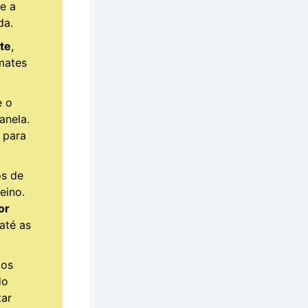
e a
da.
te
,
mates
e o
anela.
para
os de
eino.
or
até as
os
do
tar