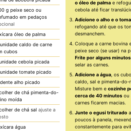
o óleo de palma
e refogu
cebola até ficar translúci
00
g
peixe seco ou
efumado em pedaços
Adicione o alho e o toma
pcional
refogando até que os to
desmanchem.
xícara
óleo de palma
Coloque a carne bovina 
unidade
caldo de carne
peixe seco (se usar) na p
m cubos
Frite por alguns minutos
unidade
cebola picada
selar as carnes.
unidade
tomate picado
Adicione a água
, os cub
caldo, sal e pimenta-do-r
dente
alho picado
Misture bem e
cozinhe p
colher de chá
pimenta-do-
cerca de 40 minutos
ou 
eino moída
carnes ficarem macias.
colher de chá
sal
ajuste a
Junte o egusi triturado
a
osto
poucos à panela, mexen
constantemente para evi
xícara
água