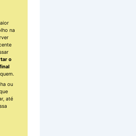
aior
olho na
rver
cente
ssar
tar o
final
aquem.
lha ou
oque
r, até
ssa