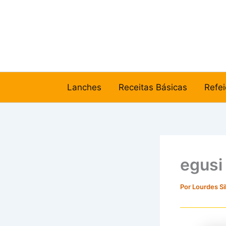
Ir
para
o
conteúdo
Lanches
Receitas Básicas
Refei
egusi
Por
Lourdes Si