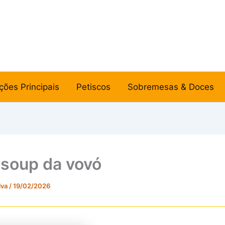
ções Principais
Petiscos
Sobremesas & Doces
 soup da vovó
lva
/
19/02/2026