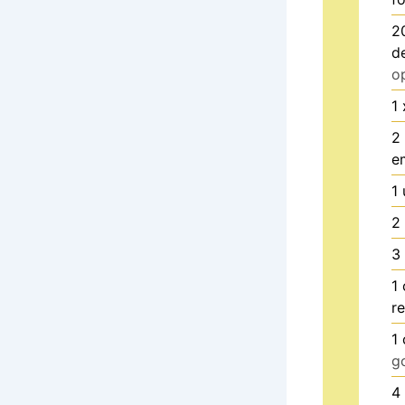
2
d
o
1
2
e
1
2
3
1
r
1
g
4