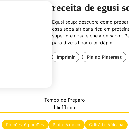
receita de egusi 
Egusi soup: descubra como prepar
essa sopa africana rica em proteín
super cremosa e cheia de sabor. Pe
para diversificar o cardápio!
Imprimir
Pin no Pinterest
Tempo de Preparo
hora
minutes
1
11
hr
mins
Porções:
6
porções
Prato:
Almoço
Culinária:
Africana