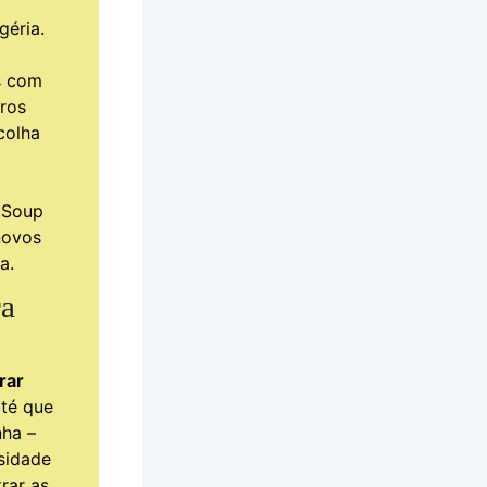
géria.
s com
eros
colha
i Soup
novos
a.
ra
urar
té que
ha –
osidade
rar as