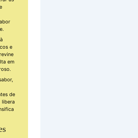
e
abor
e.
 à
cos e
revine
lta em
roso.
sabor,
ntes de
 libera
sifica
es