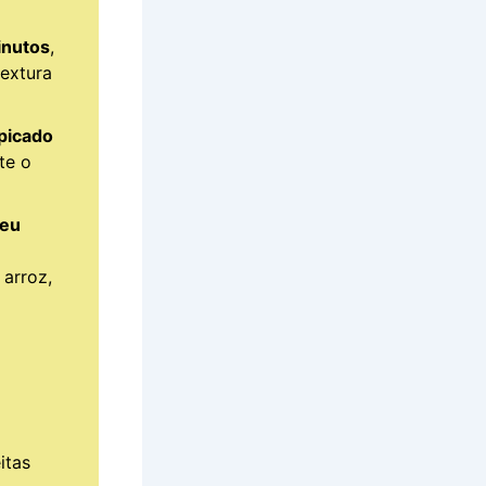
inutos
,
textura
picado
te o
seu
arroz,
itas