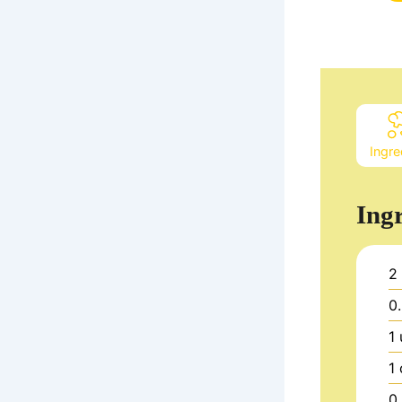
Ingre
Ing
2
0
1
1
0