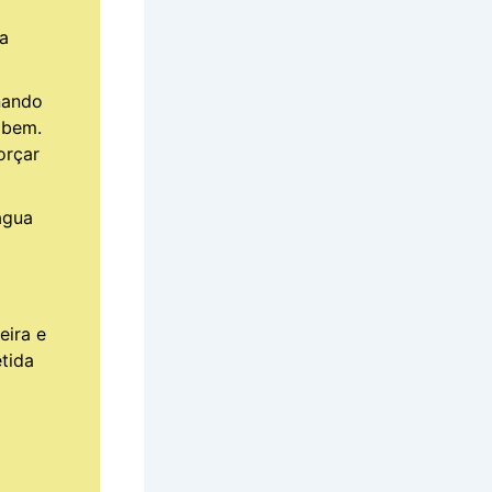
a
nando
 bem.
orçar
gua
eira e
tida