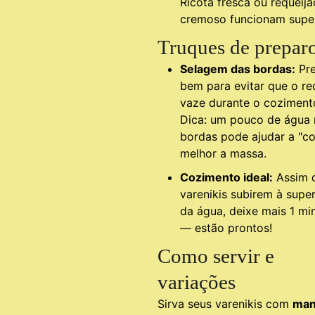
Ricota fresca ou requeijã
cremoso funcionam supe
Truques de prepar
Selagem das bordas:
Pre
bem para evitar que o re
vaze durante o coziment
Dica: um pouco de água 
bordas pode ajudar a "co
melhor a massa.
Cozimento ideal:
Assim 
varenikis subirem à super
da água, deixe mais 1 mi
— estão prontos!
Como servir e
variações
Sirva seus varenikis com
man