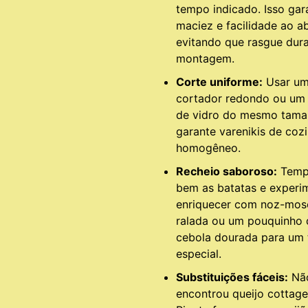
tempo indicado. Isso gar
maciez e facilidade ao abr
evitando que rasgue dura
montagem.
Corte uniforme:
Usar u
cortador redondo ou um
de vidro do mesmo tam
garante varenikis de coz
homogêneo.
Recheio saboroso:
Temp
bem as batatas e experi
enriquecer com noz-mo
ralada ou um pouquinho 
cebola dourada para um
especial.
Substituições fáceis:
Nã
encontrou queijo cottage