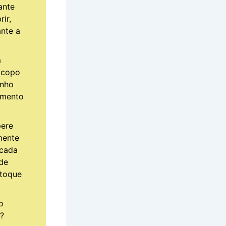
ante
ir,
nte a
m
 copo
anho
imento
ere
mente
scada
de
 toque
o
?