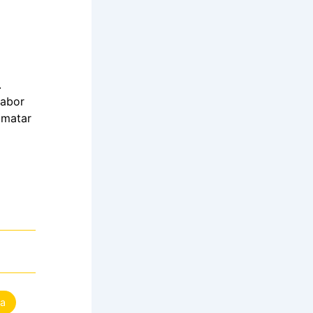
.
sabor
a matar
ra