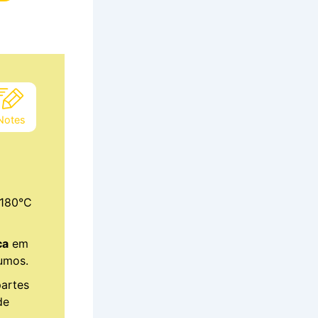
Notes
180°C
ca
em
rumos.
artes
de