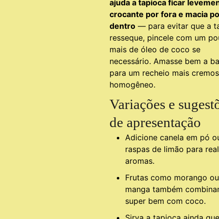
ajuda a tapioca ficar leveme
crocante por fora e macia po
dentro
— para evitar que a t
resseque, pincele com um p
mais de óleo de coco se
necessário. Amasse bem a b
para um recheio mais cremos
homogêneo.
Variações e sugest
de apresentação
Adicione canela em pó o
raspas de limão para rea
aromas.
Frutas como morango ou
manga também combin
super bem com coco.
Sirva a tapioca ainda que