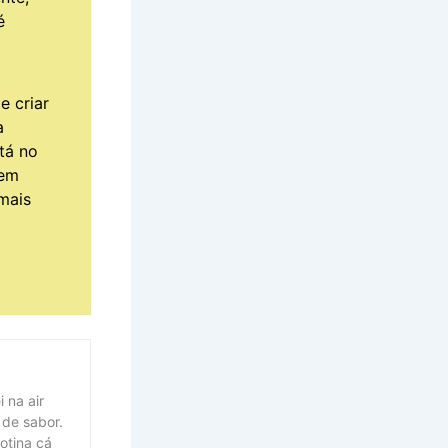
é
e criar
a
tá no
 em
mais
i na air
 de sabor.
otina cá