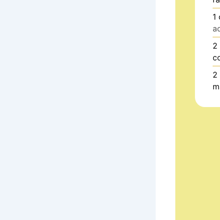
1
a
2
c
2
m