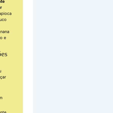
nte
r
apioca
ouco
anana
o e
ões
u
lçar
am
nte,