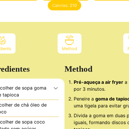
Calorias:
210
dients
Method
redientes
Method
Pré-aqueça a air fryer
a 
colher de sopa
goma
por 3 minutos.
e tapioca
Peneire a
goma de tapio
colher de chá
óleo de
uma tigela para evitar g
oco
Divida a goma em duas p
colher de sopa
coco
iguais, formando discos 
alado sem açúcar