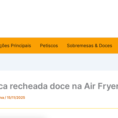
ções Principais
Petiscos
Sobremesas & Doces
ca recheada doce na Air Frye
lva
/
15/11/2025