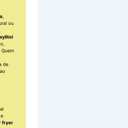
co
,
ural ou
ylitol
o,
s. Quem
a de
 ao
al
 e
r fryer