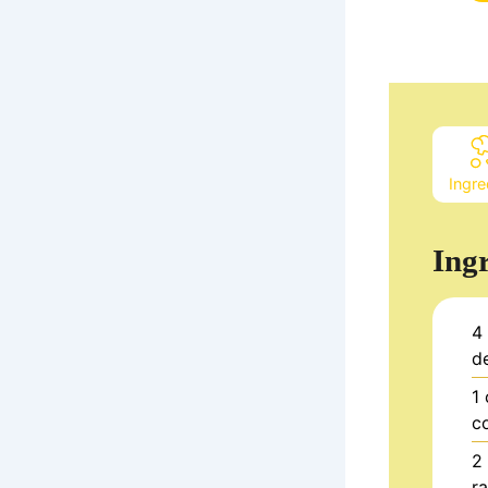
Ingre
Ing
4
d
1
c
2
r