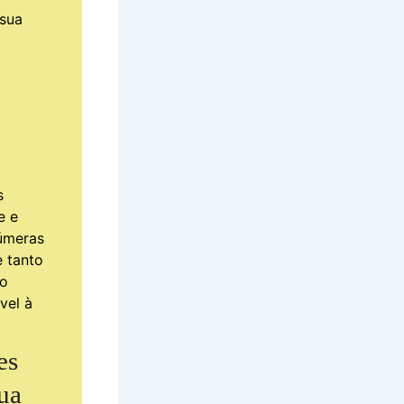
 sua
s
e e
númeras
 tanto
do
vel à
es
sua