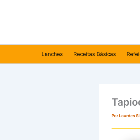
Ir
para
o
conteúdo
Lanches
Receitas Básicas
Refei
Tapio
Por
Lourdes Si