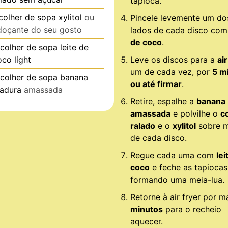
tapioca.
colher de sopa
xylitol
ou
Pincele levemente um do
doçante do seu gosto
lados de cada disco co
de coco
.
colher de sopa
leite de
oco light
Leve os discos para a
air
um de cada vez, por
5 m
colher de sopa
banana
ou até firmar
.
adura
amassada
Retire, espalhe a
banana
amassada
e polvilhe o
c
ralado
e o
xylitol
sobre 
de cada disco.
Regue cada uma com
lei
coco
e feche as tapiocas
formando uma meia-lua.
Retorne à air fryer por m
minutos
para o recheio
aquecer.