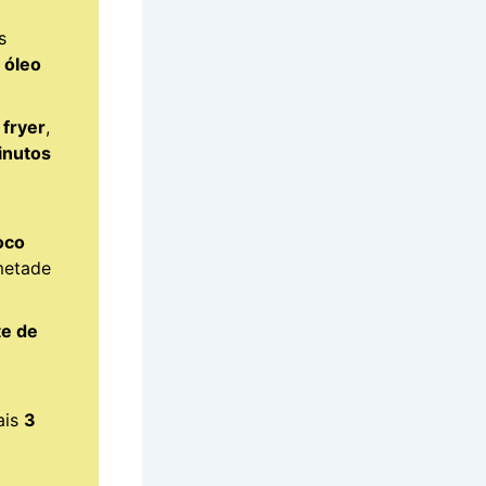
s
m
óleo
 fryer
,
inutos
oco
metade
te de
ais
3