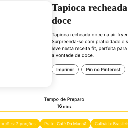
Tapioca recheada
doce
Tapioca recheada doce na air fryer
Surpreenda-se com praticidade e 
leve nesta receita fit, perfeita par
a vontade de doce.
Imprimir
Pin no Pinterest
Tempo de Preparo
minutes
16
mins
Porções:
2
porções
Prato:
Café Da Manhã
Culinária:
Brasilei