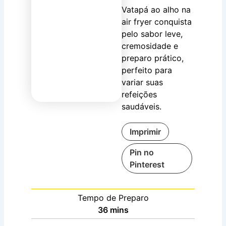
Vatapá ao alho na
air fryer conquista
pelo sabor leve,
cremosidade e
preparo prático,
perfeito para
variar suas
refeições
saudáveis.
Imprimir
Pin no
Pinterest
Tempo de Preparo
minutes
36
mins