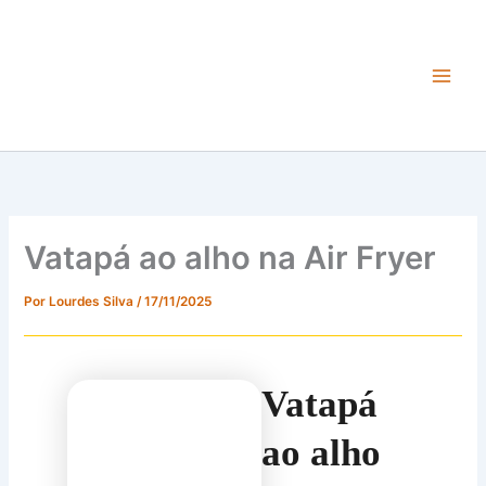
Ir
para
o
conteúdo
Main
Men
Vatapá ao alho na Air Fryer
Por
Lourdes Silva
/
17/11/2025
Vatapá
ao alho