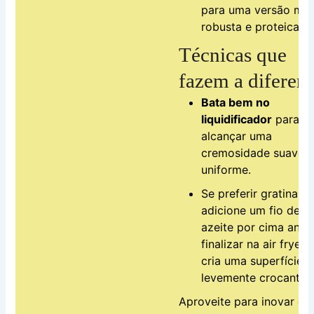
para uma versão mai
robusta e proteica.
Técnicas que
fazem a diferen
Bata bem no
liquidificador
para
alcançar uma
cremosidade suave 
uniforme.
Se preferir gratinar,
adicione um fio de
azeite por cima ante
finalizar na air fryer 
cria uma superfície
levemente crocante.
Aproveite para inovar de