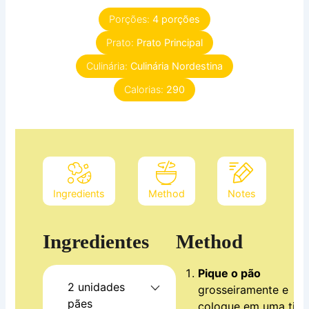
Porções:
4
porções
Prato:
Prato Principal
Culinária:
Culinária Nordestina
Calorias:
290
Ingredients
Method
Notes
Ingredientes
Method
Pique o pão
2
unidades
grosseiramente e
pães
coloque em uma tige