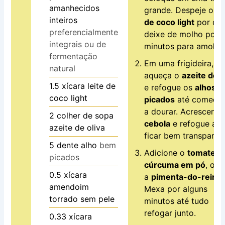
amanhecidos
grande. Despeje o
le
inteiros
de coco light
por cim
preferencialmente
deixe de molho por 
integrais ou de
minutos para amolec
fermentação
Em uma frigideira,
natural
aqueça o
azeite de o
1.5
xícara
leite de
e refogue os
alhos
coco light
picados
até começa
a dourar. Acrescente
2
colher de sopa
cebola
e refogue até
azeite de oliva
ficar bem transparen
5
dente
alho
bem
Adicione o
tomate
, a
picados
cúrcuma em pó
, o
s
0.5
xícara
a
pimenta-do-reino
.
amendoim
Mexa por alguns
torrado sem pele
minutos até tudo
refogar junto.
0.33
xícara