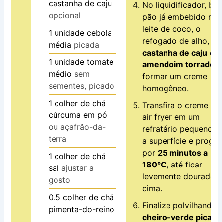
castanha de caju
No liquidificador, ba
opcional
pão já embebido no
leite de coco, o
1
unidade
cebola
refogado de alho, a
média
picada
castanha de caju
e o
1
unidade
tomate
amendoim torrado
a
médio
sem
formar um creme
sementes, picado
homogêneo.
1
colher de chá
Transfira o creme pa
cúrcuma em pó
air fryer em um
ou açafrão-da-
refratário pequeno. A
terra
a superfície e progr
por
25 minutos a
1
colher de chá
180°C
, até ficar
sal
ajustar a
levemente dourado 
gosto
cima.
0.5
colher de chá
Finalize polvilhando 
pimenta-do-reino
cheiro-verde picado