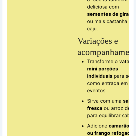
deliciosa com
sementes de girass
ou mais castanha de
caju.
Variações e
acompanhament
Transforme o vatap
mini porções
individuais
para serv
como entrada em
eventos.
Sirva com uma
salad
fresca
ou arroz de c
para equilibrar sabor
Adicione
camarão s
ou frango refogado