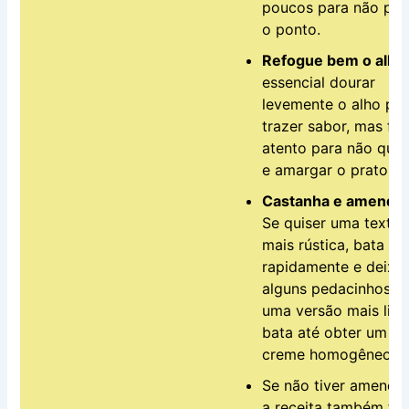
poucos para não per
o ponto.
Refogue bem o alho
essencial dourar
levemente o alho pa
trazer sabor, mas fiq
atento para não que
e amargar o prato.
Castanha e amendo
Se quiser uma textur
mais rústica, bata
rapidamente e deixe
alguns pedacinhos. P
uma versão mais lisa
bata até obter um
creme homogêneo.
Se não tiver amendo
a receita também fic