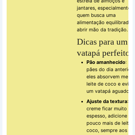
estrela de almoços e
jantares, especialmente 
quem busca uma
alimentação equilibrada
abrir mão da tradição.
Dicas para um
vatapá perfeito
Pão amanhecido
: Ut
pães do dia anterior 
eles absorvem melho
leite de coco e evit
um vatapá aguado.
Ajuste da textura
: S
creme ficar muito
espesso, adicione u
pouco mais de leite 
coco, sempre aos