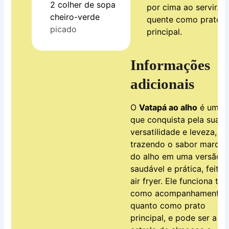
2
colher de sopa
por cima ao servir. S
cheiro-verde
quente como prato
picado
principal.
Informações
adicionais
O
Vatapá ao alho
é um p
que conquista pela sua
versatilidade e leveza,
trazendo o sabor marcan
do alho em uma versão 
saudável e prática, feita 
air fryer. Ele funciona tan
como acompanhamento
quanto como prato
principal, e pode ser a